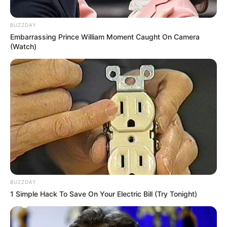
BUZZDAY
Embarrassing Prince William Moment Caught On Camera
(Watch)
Varga Judit visszatér az üzleti életbe! Partnerével,
Windisch László nem bánják, ha keverik a munkát a
magánélettel. A pár ugyanis úgy döntött, közös
asztalos céget alapít, aminek a neve Picidae
Famíves Kft. lett.
BUZZDAY
1 Simple Hack To Save On Your Electric Bill (Try Tonight)
A cég főtevékenységének az „egyéb bútor
gyártása” opciót jelölték meg, és az is kiderült,