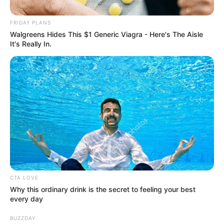
Posted
Friss hírek
FRIDAY PLANS
Walgreens Hides This $1 Generic Viagra - Here's The Aisle
in
It's Really In.
Visszatér Varga Judit – ERRE
készül
by
Szerző
•
December 16, 2025
CTA LOVE
Why this ordinary drink is the secret to feeling your best
every day
BUZZDAY