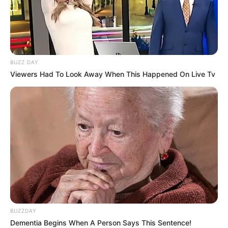
BUZZ DAY
Viewers Had To Look Away When This Happened On Live Tv
BUZZDAY
Dementia Begins When A Person Says This Sentence!