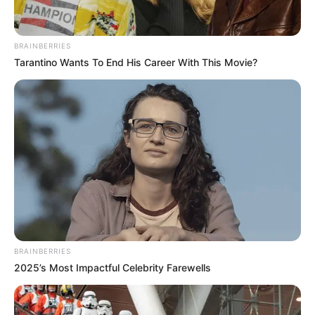
millió forintot, ami idén tovább emelkedik, hiszen a
bérét mindig az előző évi átlagkereset
tizenkétszeresében határozzák meg.
BRAINBERRIES
Tarantino Wants To End His Career With This Movie?
BRAINBERRIES
2025’s Most Impactful Celebrity Farewells