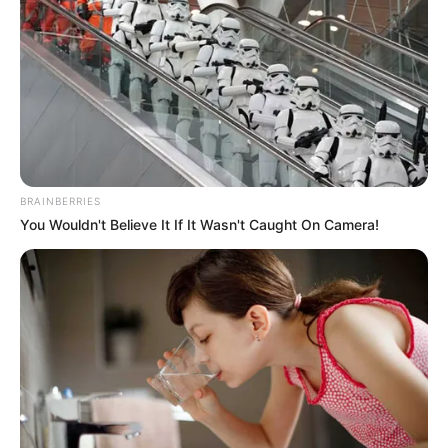
BRAINBERRIES
You Wouldn't Believe It If It Wasn't Caught On Camera!