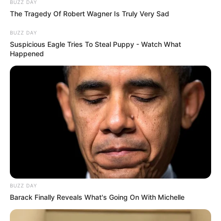
BUZZ DAY
The Tragedy Of Robert Wagner Is Truly Very Sad
BUZZ DAY
Suspicious Eagle Tries To Steal Puppy - Watch What
Happened
Most sem tudunk rá mi válaszolni, de mostanra
rendelkezésünkre áll annyi információ, hogy az
elmondások alapján az aznapi események egy
része összeálljon.
BUZZ DAY
‼️ Ez a mi véleményünk, és a család, barátok,
Barack Finally Reveals What's Going On With Michelle
ismerősök, valamint a civilek, és civil szervezetek