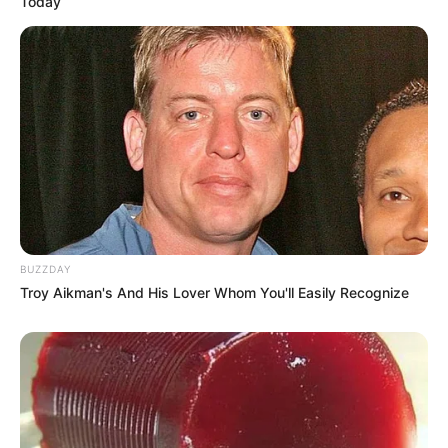
Today
Bementem a Szombathelyi Rendőrségre – ez
nagyjából 12:30 környékén lehetett -, hogy
bejelentsem az eltűnést, és megtudjam, mi történt
este, és hogyan tűnhetett el onnan.
Ott az ügyet nem vették fel, különböző indokokkal
küldtek el:
BUZZDAY
“Gersekarátra van bejelentve a lakcíme alapján,
Troy Aikman's And His Lover Whom You'll Easily Recognize
nem ide tartozik, menjenek Vasvárra.”
És a kérdéseimre sem kaptam választ.
Mára már ennek is utána jártam: mostani