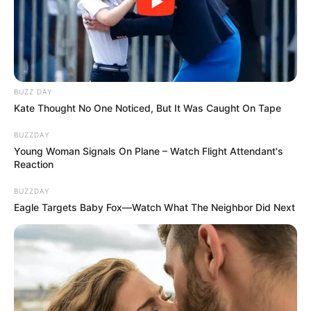
A lány is nagyon ideges, zavart volt, pánikot
éreztem rajta.
Én is megijedtem, tanácstalan lettem, de azt
BUZZ DAY
Kate Thought No One Noticed, But It Was Caught On Tape
gondoltam: ha beviszik, ott biztonságban lesz.
BUZZDAY
Young Woman Signals On Plane – Watch Flight Attendant's
Azt hittem, ott jó helyen lesz, kijózanodik, kicsit
Reaction
elgondolkodik, megnyugszik, reggel pedig
megyünk érte.
BUZZDAY
Eagle Targets Baby Fox—Watch What The Neighbor Did Next
Nem tudtuk, mekkora a baleset – csak pár métert
haladt, így azt hittük, nincs komoly baj, a barátnője
elmondta, hogy kiszállt az autóból, és rá akart
gyújtani.