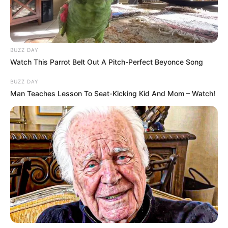
🕊️Utolsó útjára kísérjük holnap ‼️14:30kor😔
A három hét alatt számtalan emberben felmerültek
BUZZ DAY
ezek a kérdések, amelyek bennünk is…
Watch This Parrot Belt Out A Pitch-Perfect Beyonce Song
BUZZ DAY
Man Teaches Lesson To Seat-Kicking Kid And Mom – Watch!