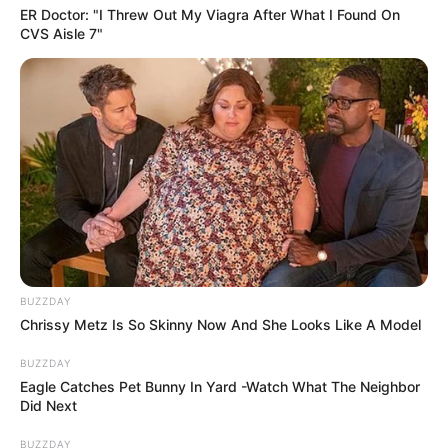
mindenben kivette a részét.
ER Doctor: "I Threw Out My Viagra After What I Found On
CVS Aisle 7"
A Szombathelyi rendőrségen százszor
próbálkoztunk: telefonon, személyesen.
Mindig másra adták az utat, hívjam ezt hívjam azt a
számot, pillanat vissza hívnak stb… Személyesen
pedig csak annyit mondtak: „Ez csak egy kis
koccanásos szabálysértés volt.”
Az autó hollétét is mi derítettük ki.
BUZZDAY
Chrissy Metz Is So Skinny Now And She Looks Like A Model
Ha a barátnő nem szól, mikor tudjuk meg, mi
BUZZDAY
történt?
Eagle Catches Pet Bunny In Yard -Watch What The Neighbor
Did Next
A rendőrség a családot semmiről sem értesítette.
BUZZDAY