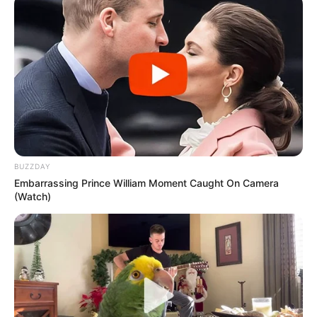
BUZZDAY
Embarrassing Prince William Moment Caught On Camera
(Watch)
💔 Ma pontosan 4 hete, hétfőn, 23:15 környékén
Laci kikapcsolta a telefonját, és onnantól kezdve
nem tudtunk róla semmit. Három héten át kerestük,
majd végül… Megtalálták 💔