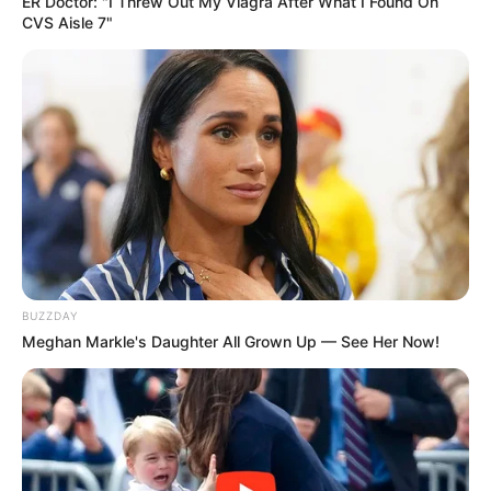
ER Doctor: "I Threw Out My Viagra After What I Found On
Rendőri intézkedés kezdődött.
CVS Aisle 7"
Ekkor hívott a barátnője, hogy baj történt, és azt
mondta, hogy Lacit el fogják vinni a rendőrök.
Nem indultam el, mert tudtam, mire odaérek, már
úgysem lesz ott, és ketten voltunk otthon az alvó
kisfiammal.
Az elmondások szerint a barátnőt, a testvérét és
BUZZDAY
mindenkit elküldtek a helyszínről azzal, hogy Lacit
Meghan Markle's Daughter All Grown Up — See Her Now!
beviszik.
Ami egyértelműnek is tűnt, hiszen elmondások
alapján ennél kevesebbért is be szokták vinni azt
aki ittasan vezet.