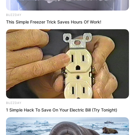
Nem állítom, hogy bármi biztosan megváltozott
volna a végkimenetellel kapcsolatban.
BUZZDAY
This Simple Freezer Trick Saves Hours Of Work!
Nem tudhatjuk, mi lehetett a fejében.
Az is lehet, hogy sérült volt – ezt csak orvos tudta
volna biztosan megállapítani.
Lehet később megtörtént volna máskor máshol –
de az is lehet, hogy nem, ezt már soha nem
tudhatjuk meg.
BUZZDAY
De úgy érezzük: ha akkor másképp alakulnak a
1 Simple Hack To Save On Your Electric Bill (Try Tonight)
dolgok, akkor másképp alakulhatott volna az este
is, és nem így nem akkor és nem ott történik a
legrosszabb.🤍😔💔