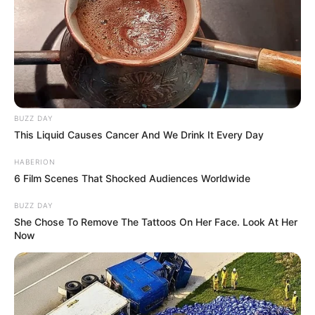
– Hogyan lehetséges, hogy nem hívtak mentőt?
– Hogyan történhetett ez meg ami akkor ott a
helyszínen történt?
BUZZ DAY
This Liquid Causes Cancer And We Drink It Every Day
– Hogyan indulhatott el egyedül, zavartan, ittas
vagy sokkos állapotban?
HABERION
6 Film Scenes That Shocked Audiences Worldwide
– Miért gondolhatta bárki, hogy így biztonságos
BUZZ DAY
lesz?
She Chose To Remove The Tattoos On Her Face. Look At Her
Now
– Miért nem hívtak mentőt, ha mindkét légzsák is
kinyílt és jelentős ütközés történt?