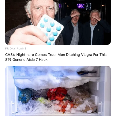
– És tudomásom szerint az elmondottak alapján
oda nem hívtak orvost, és senki nem volt orvos a
jelenlévők közül…
– Hogy lehetséges az, hogy Szombathelyen nem
FRIDAY PLANS
vették fel az eltűnt személy miatti bejelentésem?
CVS’s Nightmare Comes True: Men Ditching Viagra For This
87¢ Generic Aisle 7 Hack
– Miért történhetett, hogy elküldtek, és ahogy
érzékeltem nem is foglalkoztak a kérdéseimmel
sem?
‼️Ezek kérdések, nem vádak. Nem tudjuk, pontosan
mi történt, csak választ szeretnénk kapni.‼️