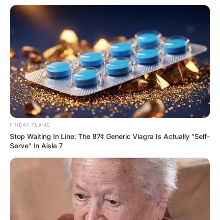
De 23:00 körül rossz érzésem támadt: mi van, ha
előbb elengedik?
Betelefonáltam a Vas vármegyei Rendőr-
főkapitányságra.
A hölgy először azt mondta, nem adhat
információt. Kértem, hogy nézzen utána.
FRIDAY PLANS
Azt mondta: „a helyszínen szabadították.”
Stop Waiting In Line: The 87¢ Generic Viagra Is Actually "Self-
Serve" In Aisle 7
Mondtam: mivaaaan?
Úgy tudtam, beviszik – hiszen az elmondások
szerint ittas volt, baleset is történt.