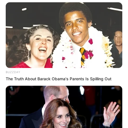
Egy barátja, azonnal elindult keresni, kocsmákban,
utcákon, de nem találta.
Legkisebb öcsém értesítette a rendőrséget
azonnal, de úgy éreztük, hogy ezzel nem jutottunk
előrébb.
Később azt mondták, a végleges papírok előtt
BUZZDAY
elhagyta a helyszínt.
The Truth About Barack Obama's Parents Is Spilling Out
Ekkor is bíztunk abban:megijedt, talán csendre
vágyott, kicsit lenyugszik és jelentkezik, vártuk
mindenki, hogy mikor érkezik valakihez…
Senki nem aludt egy szemhunyást sem, én itthon