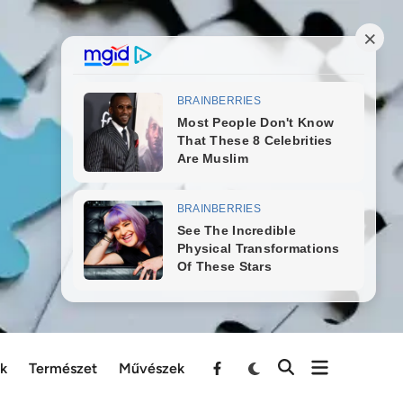
ek
Természet
Művészek
Menu
Item