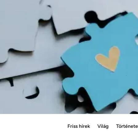
Friss hírek
Világ
Történet