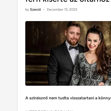
by
Szerző
•
December 15, 2025
A színésznő nem tudta visszatartani a könnye