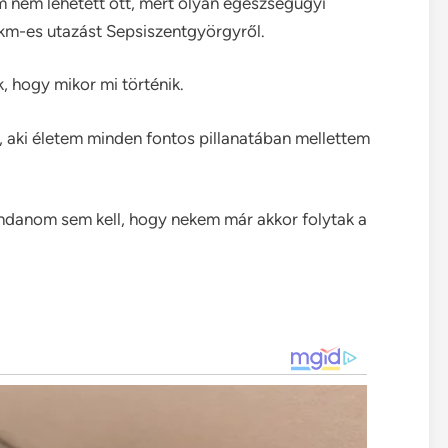
 nem lehetett ott, mert olyan egészségügyi
 km-es utazást Sepsiszentgyörgyről.
, hogy mikor mi történik.
ám, aki életem minden fontos pillanatában mellettem
ndanom sem kell, hogy nekem már akkor folytak a