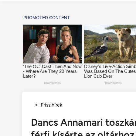
Posted
Friss hírek
in
Dancs Annamari toszkán
férfi kísérte az oltárhoz