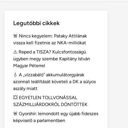
Legutóbbi cikkek
🚨 Nincs kegyelem: Pataky Attilának
vissza kell fizetnie az NKA-milliókat
⚠️ Reped a TISZA? Kulcsfontosságú
ügyben megy szembe Kapitány István
Magyar Péterrel
💧 A „vízzabáló” akkumulátorgyárak
azonnali leállítását követeli a DK a súlyos
aszály miatt
💥 EGYETLEN TOLLVONÁSSAL
SZÁZMILLIÁRDOKRÓL DÖNTÖTTEK
🚨 Gyorshír: lemondott egy újabb fideszes
képviselő a parlamentben