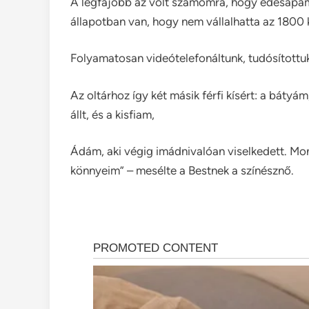
A legfájóbb az volt számomra, hogy édesapám
állapotban van, hogy nem vállalhatta az 1800
Folyamatosan videótelefonáltunk, tudósítottuk
Az oltárhoz így két másik férfi kísért: a báty
állt, és a kisfiam,
Ádám, aki végig imádnivalóan viselkedett. Mo
könnyeim” – mesélte a Bestnek a színésznő.