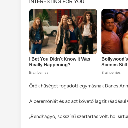
Örök hűséget fogadott egymásnak Dancs Annam
A ceremóniát és az azt követő lagzit ráadásul
„Rendhagyó, sokszínű szertartás volt, hol sírtu