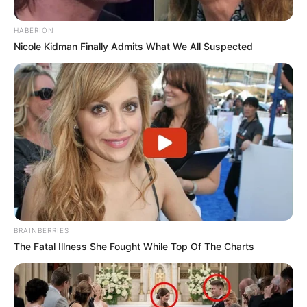
HABERION
Nicole Kidman Finally Admits What We All Suspected
BRAINBERRIES
The Fatal Illness She Fought While Top Of The Charts