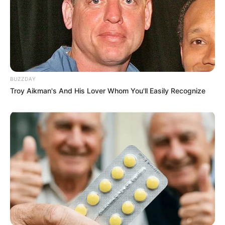
BUZZDAY
Troy Aikman's And His Lover Whom You'll Easily Recognize