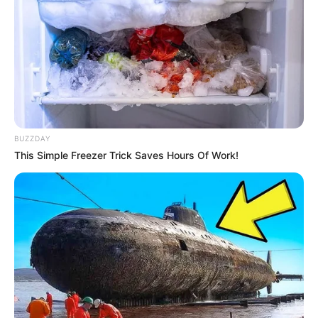
BUZZDAY
This Simple Freezer Trick Saves Hours Of Work!
A hatóságokat a családtagok értesítették, miután
egy ideje nem tudtak kapcsolatba lépni Pamelával,
és aggódni kezdtek érte. A kiérkező rendőrség és
mentők megerősítették, hogy a színésznő lőtt
sebbel a fején hunyt el, amelyet önkezűleg ejtett