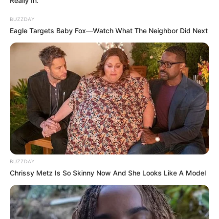
Really In.
BUZZDAY
Eagle Targets Baby Fox—Watch What The Neighbor Did Next
BUZZDAY
Chrissy Metz Is So Skinny Now And She Looks Like A Model