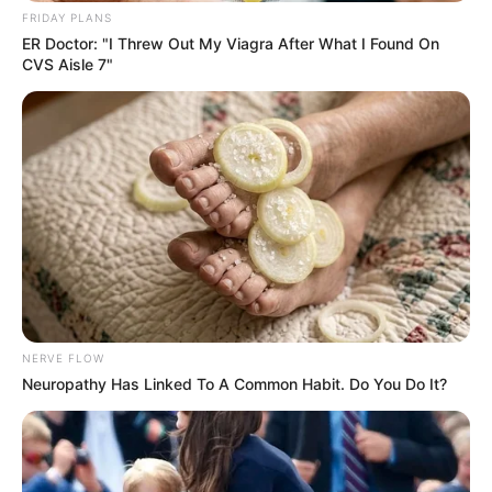
FRIDAY PLANS
ER Doctor: "I Threw Out My Viagra After What I Found On
CVS Aisle 7"
NERVE FLOW
Neuropathy Has Linked To A Common Habit. Do You Do It?