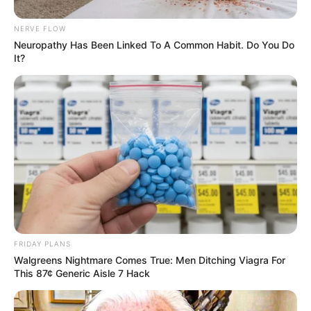
NERVE FLOW
Neuropathy Has Been Linked To A Common Habit. Do You Do
It?
FRIDAY PLANS
Walgreens Nightmare Comes True: Men Ditching Viagra For
This 87¢ Generic Aisle 7 Hack