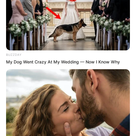
BUZZDAY
My Dog Went Crazy At My Wedding — Now I Know Why