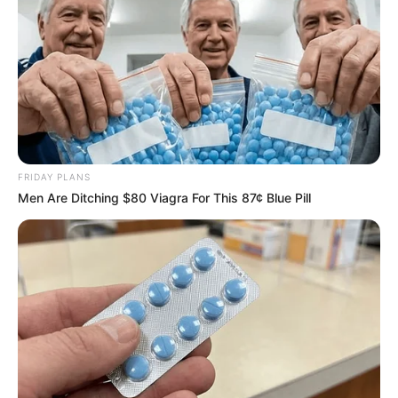
FRIDAY PLANS
Men Are Ditching $80 Viagra For This 87¢ Blue Pill