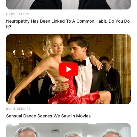
Posted
Friss hírek
NERVE FLOW
Neuropathy Has Been Linked To A Common Habit. Do You Do
in
It?
Gyászol a világ: Álmában érte a
halál! David Hasselhoff megható
búcsúja
by
Szerző
•
December 14, 2025
BRAINBERRIES
Sensual Dance Scenes We Saw In Movies