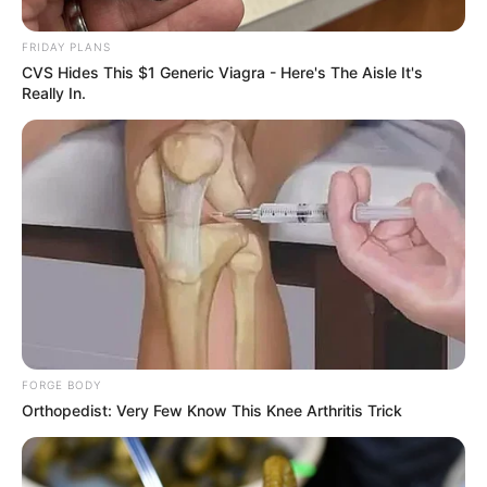
FRIDAY PLANS
CVS Hides This $1 Generic Viagra - Here's The Aisle It's
Really In.
FORGE BODY
Orthopedist: Very Few Know This Knee Arthritis Trick
Meghalt!Drámai hír ! Gyászol David Hasselhoff :