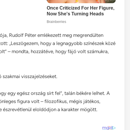
ója, Rudolf Péter emlékezett meg megrendülten
gzott: „Leszögezem, hogy a legnagyobb színészek közé
olt” – mondta, hozzátéve, hogy fájó volt számukra,
 szakmai visszajelzéseket.
gy egy egész ország sírt fel”, talán békére lelhet. A
leges figura volt – filozofikus, mégis játékos,
e észrevétlenül eloldódjon a karakter mögött.