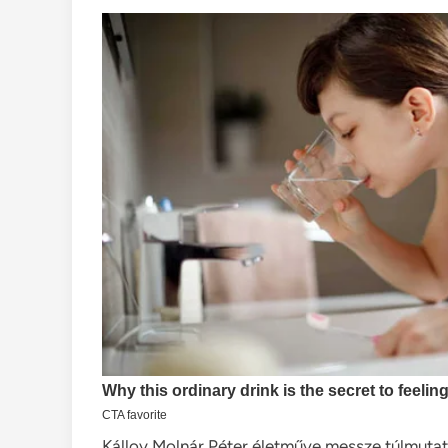
Kálloy Molnár Péter életműve messze túlmutato