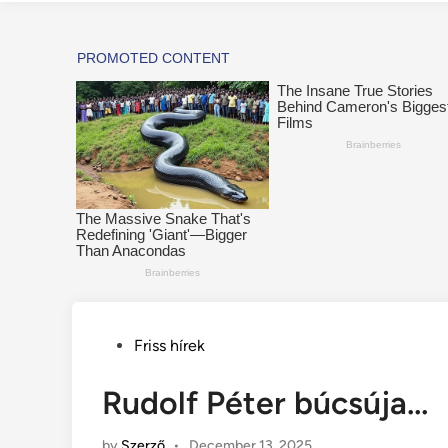
Posted
Friss hírek
in
Rudolf Péter búcsúja…
by
Szerző
•
December 13, 2025