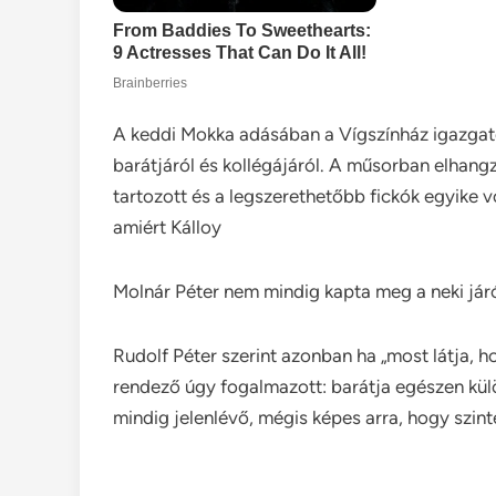
A keddi Mokka adásában a Vígszínház igazgat
barátjáról és kollégájáról. A műsorban elhan
tartozott és a legszerethetőbb fickók egyike v
amiért Kálloy
Molnár Péter nem mindig kapta meg a neki járó
Rudolf Péter szerint azonban ha „most látja, ho
rendező úgy fogalmazott: barátja egészen külön
mindig jelenlévő, mégis képes arra, hogy szint