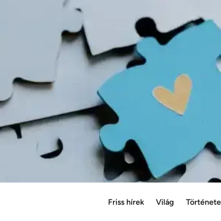
Friss hírek
Világ
Történet