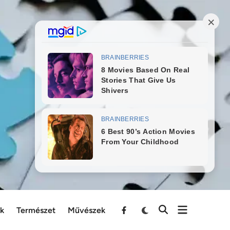
ek
Természet
Művészek
Menu
Item