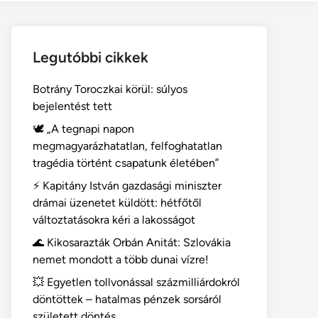
Legutóbbi cikkek
Botrány Toroczkai körül: súlyos
bejelentést tett
🕊️ „A tegnapi napon
megmagyarázhatatlan, felfoghatatlan
tragédia történt csapatunk életében”
⚡ Kapitány István gazdasági miniszter
drámai üzenetet küldött: hétfőtől
változtatásokra kéri a lakosságot
🌊 Kikosarazták Orbán Anitát: Szlovákia
nemet mondott a több dunai vízre!
💥 Egyetlen tollvonással százmilliárdokról
döntöttek – hatalmas pénzek sorsáról
született döntés