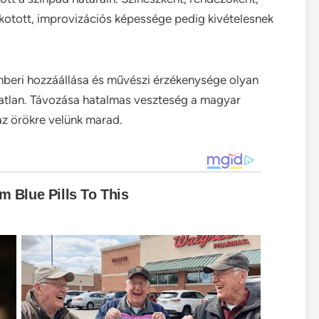
kotott, improvizációs képessége pedig kivételesnek
mberi hozzáállása és művészi érzékenysége olyan
atlan. Távozása hatalmas veszteség a magyar
 az örökre velünk marad.