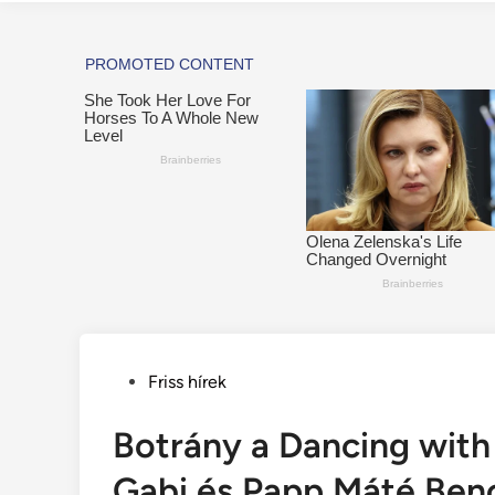
Posted
Friss hírek
in
Botrány a Dancing with
Gabi és Papp Máté Ben