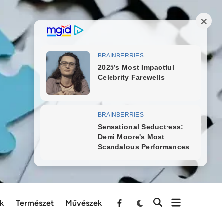
ek
Természet
Művészek
Menu
Item