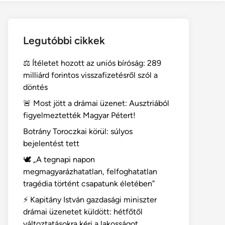
Legutóbbi cikkek
⚖️ Ítéletet hozott az uniós bíróság: 289
milliárd forintos visszafizetésről szól a
döntés
🚨 Most jött a drámai üzenet: Ausztriából
figyelmeztették Magyar Pétert!
Botrány Toroczkai körül: súlyos
bejelentést tett
🕊️ „A tegnapi napon
megmagyarázhatatlan, felfoghatatlan
tragédia történt csapatunk életében”
⚡ Kapitány István gazdasági miniszter
drámai üzenetet küldött: hétfőtől
változtatásokra kéri a lakosságot