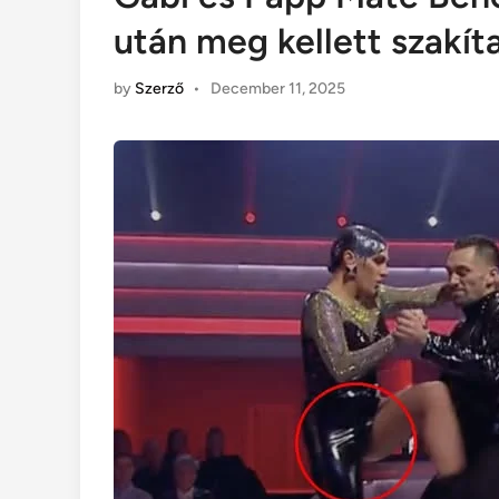
után meg kellett szakít
by
Szerző
•
December 11, 2025