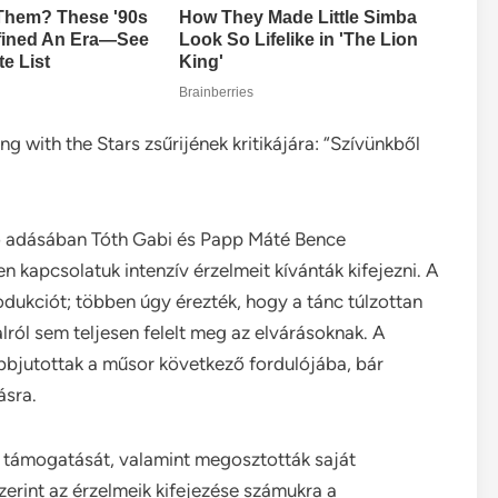
 with the Stars zsűrijének kritikájára: “Szívünkből
lő adásában Tóth Gabi és Papp Máté Bence
 kapcsolatuk intenzív érzelmeit kívánták kifejezni. A
dukciót; többen úgy érezték, hogy a tánc túlzottan
lról sem teljesen felelt meg az elvárásoknak. A
ábbjutottak a műsor következő fordulójába, bár
ásra.
 támogatását, valamint megosztották saját
zerint az érzelmeik kifejezése számukra a