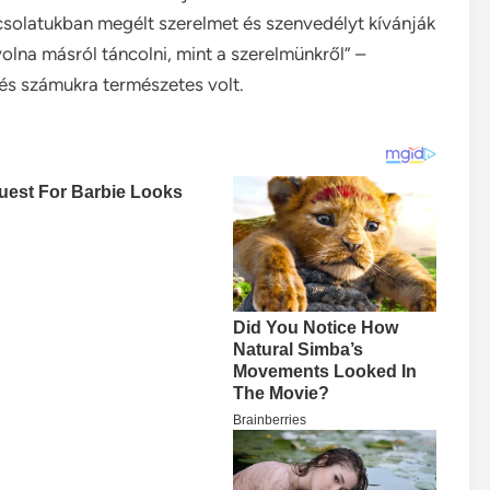
csolatukban megélt szerelmet és szenvedélyt kívánják
olna másról táncolni, mint a szerelmünkről” –
és számukra természetes volt.