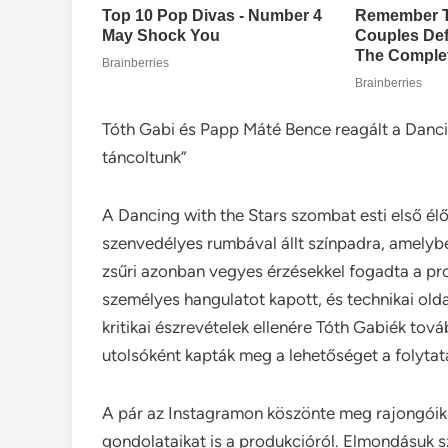
Tóth Gabi és Papp Máté Bence reagált a Dancing
táncoltunk”
A Dancing with the Stars szombat esti első é
szenvedélyes rumbával állt színpadra, amelyben
zsűri azonban vegyes érzésekkel fogadta a pro
személyes hangulatot kapott, és technikai olda
kritikai észrevételek ellenére Tóth Gabiék tov
utolsóként kapták meg a lehetőséget a folytat
A pár az Instagramon köszönte meg rajongóik
gondolataikat is a produkcióról. Elmondásuk s