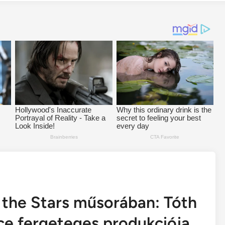
 the Stars műsorában: Tóth
ce fergeteges produkciója