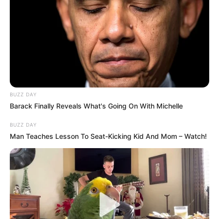
A baleset pontos körülményeit továbbra is
vizsgálják, de egy biztos: Ördög Nóra és családja
talán épp a megérzéseinek köszönheti, hogy ma
biztonságban vannak.
BUZZ DAY
Barack Finally Reveals What's Going On With Michelle
BUZZ DAY
Man Teaches Lesson To Seat-Kicking Kid And Mom – Watch!