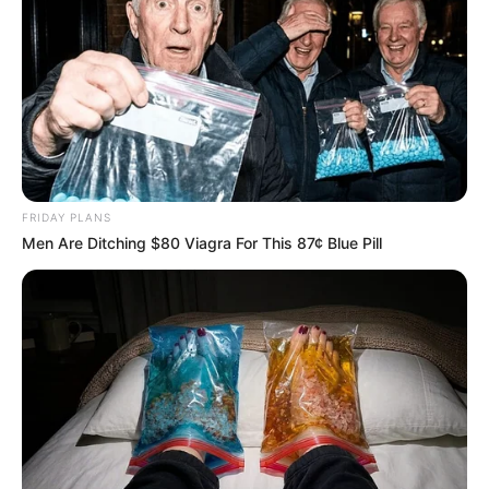
FRIDAY PLANS
Men Are Ditching $80 Viagra For This 87¢ Blue Pill