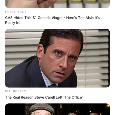
FRIDAY PLANS
Posted
Friss hírek
CVS Hides This $1 Generic Viagra - Here's The Aisle It's
in
Really In.
Zokogva jelentkezett Ördög
Nóra, akkora a tragédia:
lemondta a programokat is
by
Szerző
•
December 8, 2025
BRAINBERRIES
The Real Reason Steve Carell Left 'The Office'