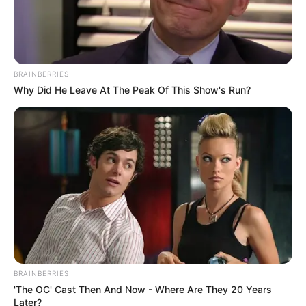
BRAINBERRIES
Why Did He Leave At The Peak Of This Show's Run?
BRAINBERRIES
'The OC' Cast Then And Now - Where Are They 20 Years
Later?