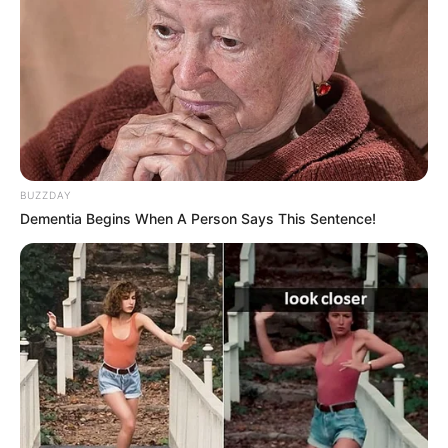
„Még most is remegek, amikor mesélem… Teljesen
összetörtem” – vallotta be Nóra, aki egy korábbi
BUZZDAY
alkalommal már repült is azzal a céggel, amelyik –
Dementia Begins When A Person Says This Sentence!
elmondása szerint – felelős lehet a tragédiáért.
A műsorvezető elmondta, hogy bár a szervezők
próbálták megnyugtatni – azt állítva, hogy nem az
ő cégük érintett, és hogy az útvonal is biztonságos
lenne – ő mégsem tudta megtenni a lépést.
„Egyszerűen nem bírtam volna feltenni a