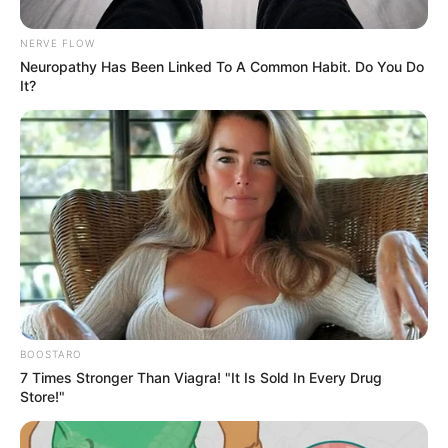
NERVE FLOW
Neuropathy Has Been Linked To A Common Habit. Do You Do
It?
BOOSTARO
7 Times Stronger Than Viagra! "It Is Sold In Every Drug
Store!"