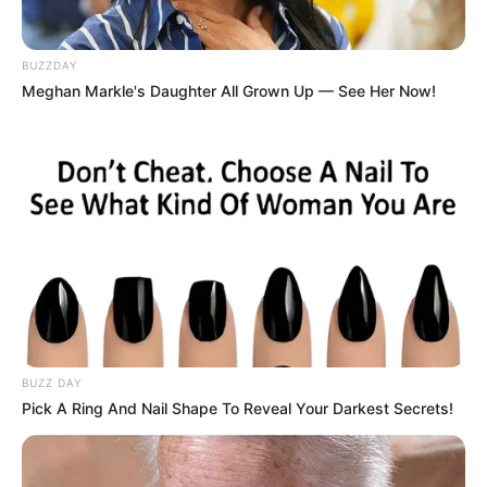
Nóra, amikor ezt elmesélte, előtte néhány napja
BUZZDAY
hőlégballonos kirándulásra készült a szeretteivel.
Meghan Markle's Daughter All Grown Up — See Her Now!
Az útvonalat is lefoglalták, már alig várták az
élményt, ám közvetlenül az utazás előtt szörnyű hírt
kaptak: lezuhant egy hőlégballon – épp ott, ahova
ők is mentek volna. A balesetben ketten életüket
vesztették.
BUZZ DAY
Pick A Ring And Nail Shape To Reveal Your Darkest Secrets!