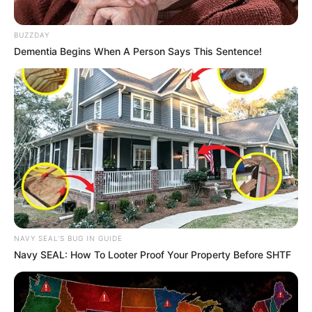
BUZZDAY
Dementia Begins When A Person Says This Sentence!
NAVY SEAL'S BUG IN GUIDE
Navy SEAL: How To Looter Proof Your Property Before SHTF