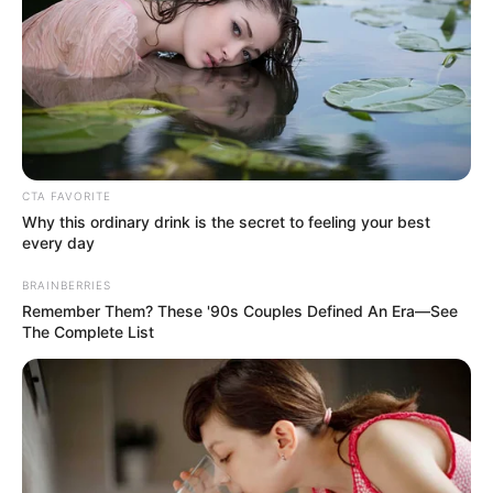
CTA FAVORITE
Why this ordinary drink is the secret to feeling your best
every day
BRAINBERRIES
Remember Them? These '90s Couples Defined An Era—See
The Complete List
Nagyon durva dolgok derültek ki Magyar Péterről:
Így erőszakoskodott felesége háta mögött Magyar
Péter. Beszélni kezdtek a munkatársak… A
minisztérium két korábbi sajtómunkatársa mesélt
részletesen arról, milyen embernek ismerték Varga