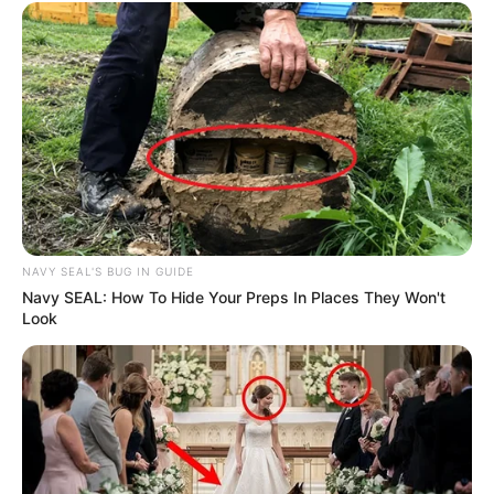
NAVY SEAL'S BUG IN GUIDE
Navy SEAL: How To Hide Your Preps In Places They Won't
Look