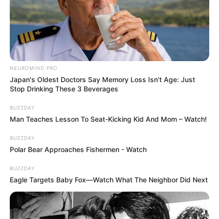
csomagja, másnap hajnalban mentünk volna a
reptérre, az utolsó pillanatban, késő este kellett
lemondani a hivatalos programot, mert annyira
rossz állapotban volt az otthoni dolgok miatt Varga
Judit. Ő egyébként ekkor teljes erőbedobással
NEUROMIND PRO
dolgozott az igazságügyi csomag mielőbbi
Japan's Oldest Doctors Say Memory Loss Isn't Age: Just
letárgyalása érdekében.
Stop Drinking These 3 Beverages
BUZZDAY
Man Teaches Lesson To Seat-Kicking Kid And Mom – Watch!
BUZZDAY
Polar Bear Approaches Fishermen - Watch
BUZZDAY
Eagle Targets Baby Fox—Watch What The Neighbor Did Next