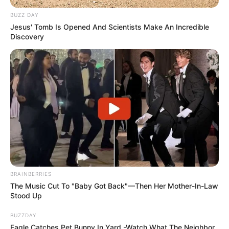
BUZZ DAY
Jesus' Tomb Is Opened And Scientists Make An Incredible
Discovery
BRAINBERRIES
The Music Cut To "Baby Got Back"—Then Her Mother-In-Law
Stood Up
BUZZDAY
Eagle Catches Pet Bunny In Yard -Watch What The Neighbor