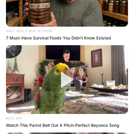
NAVY SEAL'S BUG IN GUIDE
7 Must-Have Survival Foods You Didn't Know Existed
BUZZ DAY
Watch This Parrot Belt Out A Pitch-Perfect Beyonce Song