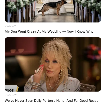
BUZZDAY
My Dog Went Crazy At My Wedding — Now I Know Why
BUZZDAY
We’ve Never Seen Dolly Parton's Hand, And For Good Reason