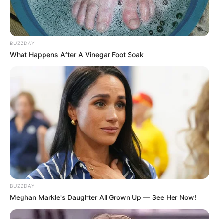
BUZZDAY
What Happens After A Vinegar Foot Soak
BUZZDAY
Meghan Markle's Daughter All Grown Up — See Her Now!