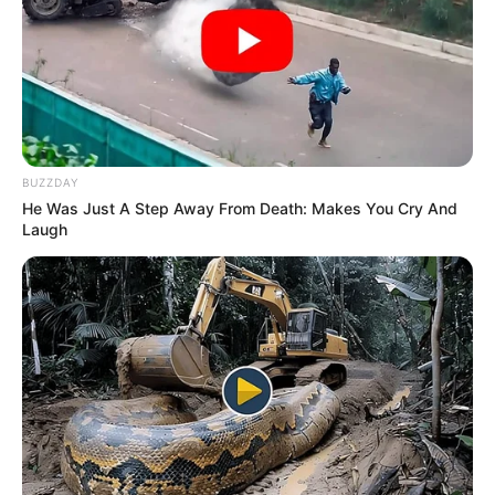
BUZZDAY
He Was Just A Step Away From Death: Makes You Cry And
Laugh