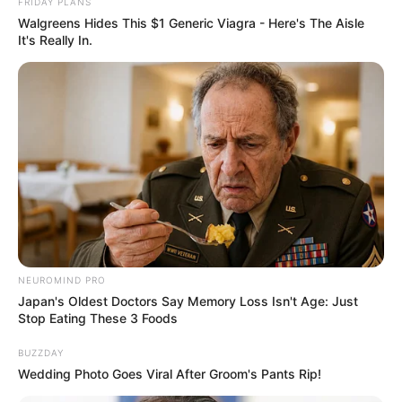
FRIDAY PLANS
meleg ruhákban, nagy paplan alatt, mely alá
Walgreens Hides This $1 Generic Viagra - Here's The Aisle
beficánkolhatja magát. Ne altassuk a hasán, csak
It's Really In.
nappal, amikor a közvetlen felügyeletünk előtt van
a baba, egyéb esetekben altassuk a hátán. Ne
aludjunk egy ágyban a kicsivel, és a baba kemény
matracon aludjon. Javasolt továbbá, hogy minél
tovább anyatejes táplálásban részesüljön a
csecsemő.
NEUROMIND PRO
Japan's Oldest Doctors Say Memory Loss Isn't Age: Just
Stop Eating These 3 Foods
BUZZDAY
Wedding Photo Goes Viral After Groom's Pants Rip!