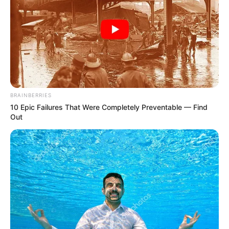
BRAINBERRIES
10 Epic Failures That Were Completely Preventable — Find
Out