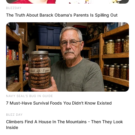
BUZZDAY
The Truth About Barack Obama's Parents Is Spilling Out
NAVY SEAL'S BUG IN GUIDE
7 Must-Have Survival Foods You Didn't Know Existed
BUZZ DAY
Climbers Find A House In The Mountains - Then They Look
Inside