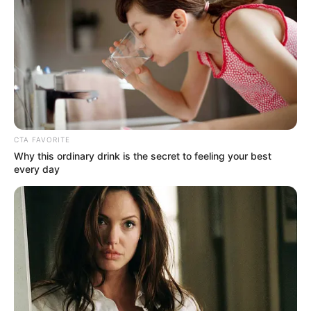
CTA FAVORITE
Why this ordinary drink is the secret to feeling your best
every day
Mi a bölcsőhalál?
A bölcsőhalálnak az a haláleset számít, amely során
az egy évnél fiatalabb csecsemőt minden előzetes
betegség, tünet nélkül holtan találják kiságyában.
Fontos a diagnózis kimondásában az, hogy sem a
szülők által felvett adatokból, sem a részletes
helyszíni vizsgálat, sem pedig a kórbonctani,
igazságügyi orvostani boncolás után nem derül