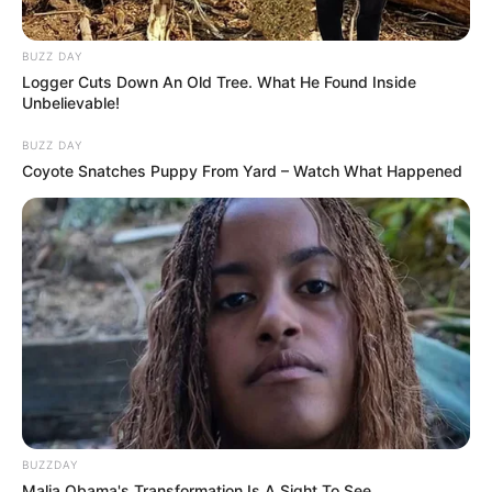
BUZZ DAY
Logger Cuts Down An Old Tree. What He Found Inside
Unbelievable!
BUZZ DAY
Coyote Snatches Puppy From Yard – Watch What Happened
BUZZDAY
Malia Obama's Transformation Is A Sight To See