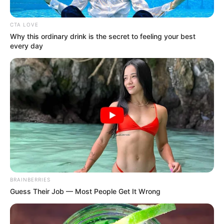
CTA LOVE
Why this ordinary drink is the secret to feeling your best
every day
Január 19-én hajnalban borzasztó tragédia történt
a Somogy megyei Barcson. Az egyik család, reggel
vette észre, hogy kéthónapos csecsemőjük
meghalt. Azonnal mentőt hívtak, még
mentőhelikopter is érkezett a helyszínre. Hiába
BRAINBERRIES
Guess Their Job — Most People Get It Wrong
próbálták újraéleszteni a két hónapos kisfiút, nem
sikerült.
Az édesanyát hibáztatták