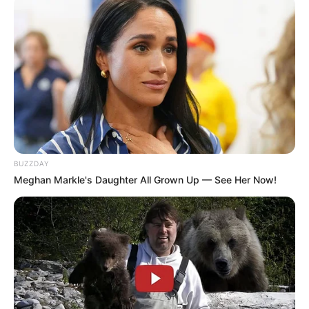
BUZZDAY
Meghan Markle's Daughter All Grown Up — See Her Now!