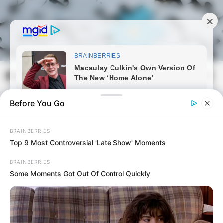
Skip
to
content
Magyarmozaik.com
Mai
Men
Before You Go
BRAINBERRIES
Top 9 Most Controversial 'Late Show' Moments
BRAINBERRIES
Some Moments Got Out Of Control Quickly