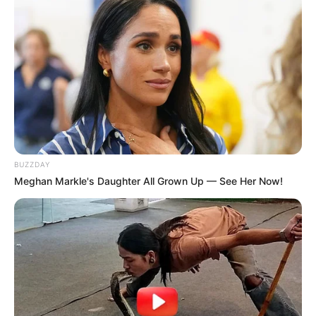
BUZZDAY
Meghan Markle's Daughter All Grown Up — See Her Now!