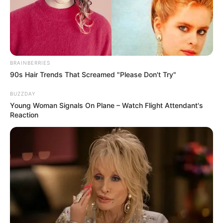
Posted
Friss hírek
in
Magyarország egyik
legismertebb és legcsinosabb
BRAINBERRIES
90s Hair Trends That Screamed "Please Don't Try"
hölgye SZIJJÁRTÓ SZILVIA
!MEGMUTATTA ESKÜVŐI KÉPÉT
BUZZDAY
Young Woman Signals On Plane – Watch Flight Attendant's
SZIJJÁRTÓ SZILVIA : ÍGY
Reaction
NÉZETT KI
MENYASSZONYKÉNT
SZIJJÁRTÓ PÉTER OLDALÁN!
by
Szerző
•
August 26, 2025