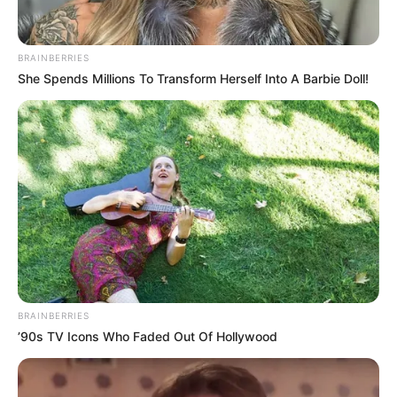
BRAINBERRIES
She Spends Millions To Transform Herself Into A Barbie Doll!
BRAINBERRIES
’90s TV Icons Who Faded Out Of Hollywood