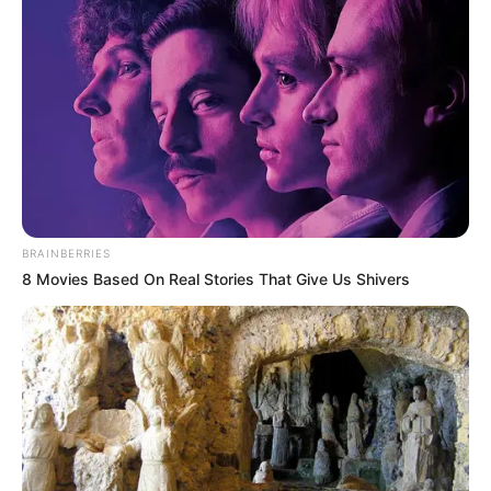
hanem a vendégek számára is emlékezetes élmény
maradt. A ceremónia és a fogadás minden pillanata
tele volt szeretettel és boldogsággal, amely örökre
megmarad mindenkinek, aki részt vett ezen a
különleges napon.
BRAINBERRIES
8 Movies Based On Real Stories That Give Us Shivers