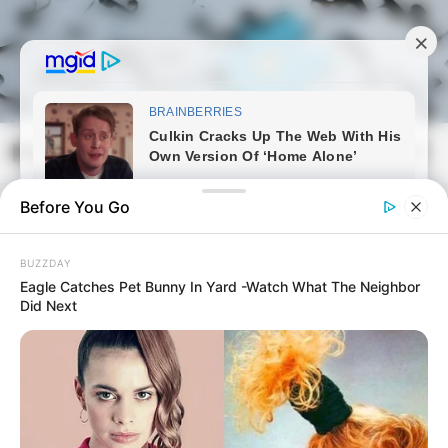
Skip
to
content
Magyarmozaik.com
Mai
Men
Before You Go
BUZZDAY
Eagle Catches Pet Bunny In Yard -Watch What The Neighbor
Did Next