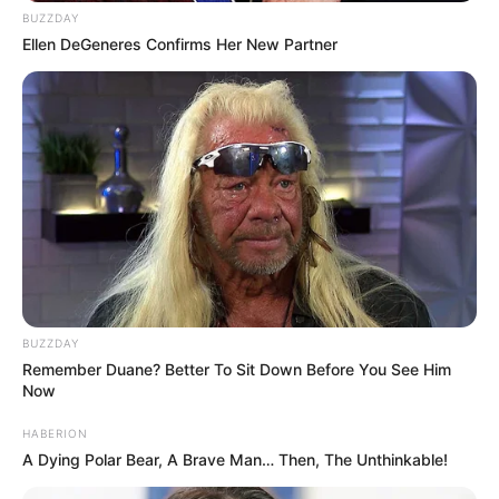
BUZZDAY
Ellen DeGeneres Confirms Her New Partner
Magyarország egyik legismertebb és legcsinosabb
hölgye
SZIJJÁRTÓ SZILVIA
!MEGMUTATTA ESKÜVŐI KÉPÉT
SZIJJÁRTÓ
SZILVIA
BUZZDAY
Remember Duane? Better To Sit Down Before You See Him
: ÍGY NÉZETT KI MENYASSZONYKÉNT
Now
SZIJJÁRTÓ PÉTER OLDALÁN!
HABERION
A Dying Polar Bear, A Brave Man… Then, The Unthinkable!