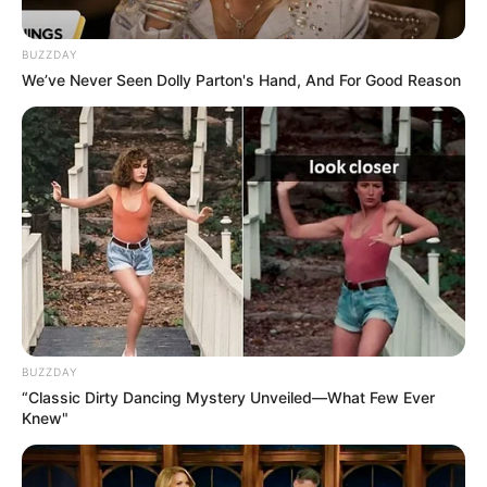
BUZZDAY
We’ve Never Seen Dolly Parton's Hand, And For Good Reason
BUZZDAY
“Classic Dirty Dancing Mystery Unveiled—What Few Ever
Knew"