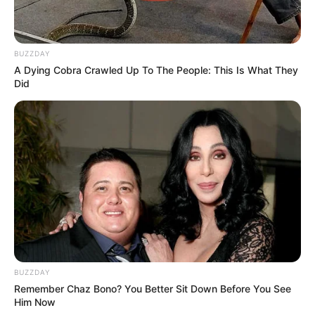
MEGMUTATTA ESKÜVŐI
BUZZDAY
A Dying Cobra Crawled Up To The People: This Is What They
KÉPÉT
SZIJJÁRTÓ SZILVIA
: ÍGY
Did
NÉZETT KI MENYASSZONYKÉNT
SZIJJÁRTÓ PÉTER OLDALÁN!
12 éve kelt egybe Szijjártó Péter és
párja.
Esküvői Pillanatok: Szijjártó Péter és
Szilvia Mesés Napja Mindszentkállán
Az Esküvői Előkészületek és a Választott Helyszín
BUZZDAY
Remember Chaz Bono? You Better Sit Down Before You See
Szijjártó Péter és Szilvia számára élete egyik
Him Now
legszebb napja volt az esküvőjük Mindszentkállán.