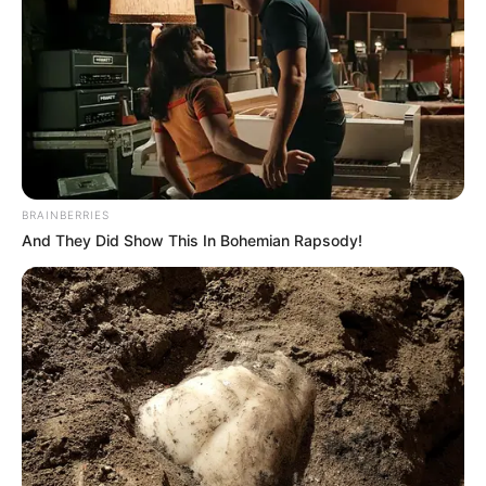
BRAINBERRIES
And They Did Show This In Bohemian Rapsody!