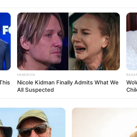
HABERION
RADA
ami alapján valószínűsíthető, hogy idegenkezűség
This
Nicole Kidman Finally Admits What We
WoW
All Suspected
Chi
t mondták, hogy egy jóravaló és ismert férfi lakott
s, de a svájci frank hitelét még forintosítva sem tudta
ennyit a bank követelt tőle havonta.