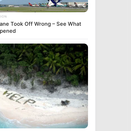
RION
lane Took Off Wrong – See What
pened