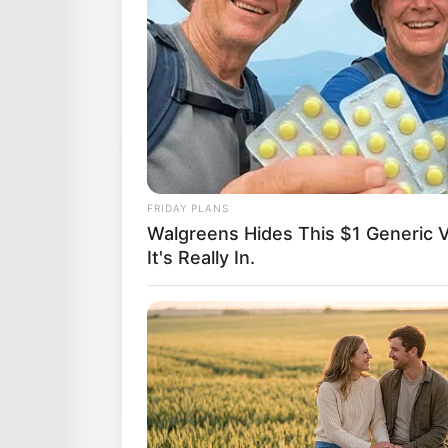
FRIDAY PLANS
Walgreens Hides This $1 Generic V
It's Really In.