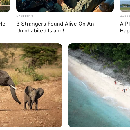
HABERION
HABE
 He
3 Strangers Found Alive On An
A P
Uninhabited Island!
Hap