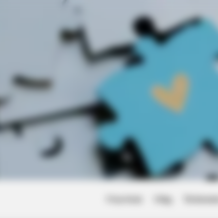
eight Is Jaw-Dropping
Friss hírek
Világ
Történet