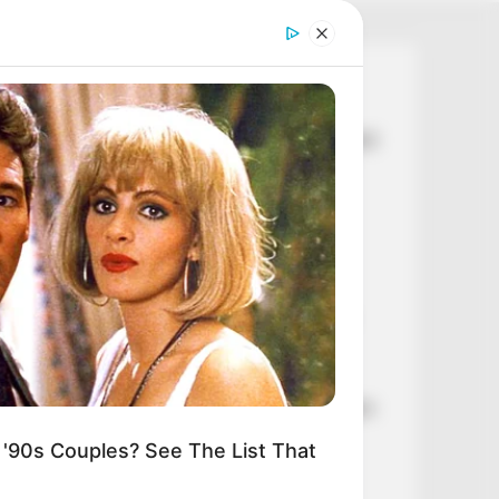
Legutóbbi cikkek
💥 Egyetlen tollvonással százmilliárdokról
döntöttek – hatalmas pénzek sorsáról
született döntés
🚨 Nincs kegyelem: Pataky Attilának
vissza kell fizetnie az NKA-milliókat
⚠️ Reped a TISZA? Kulcsfontosságú
ügyben megy szembe Kapitány István
Magyar Péterrel
💧 A „vízzabáló” akkumulátorgyárak
azonnali leállítását követeli a DK a súlyos
aszály miatt
'90s Couples? See The List That
💥 EGYETLEN TOLLVONÁSSAL
SZÁZMILLIÁRDOKRÓL DÖNTÖTTEK