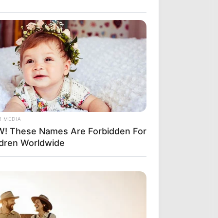
R MEDIA
! These Names Are Forbidden For
ldren Worldwide