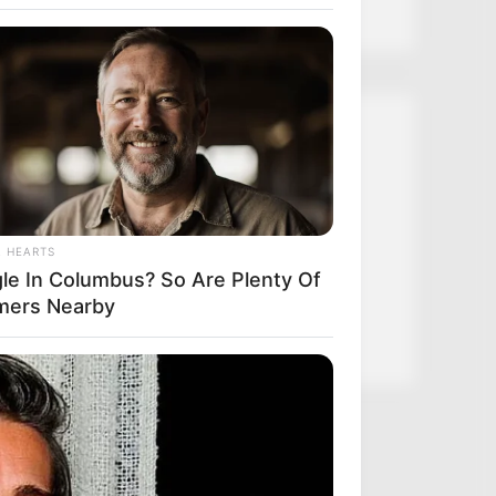
Kategóriák
Friss hírek
Művészek
L HEARTS
Természet
gle In Columbus? So Are Plenty Of
Történetek
mers Nearby
Világ