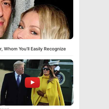
r, Whom You'll Easily Recognize
ANTHUB