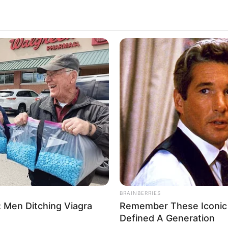
BRAINBERRIES
 a tragikus hír! Kilakoltatás
 Men Ditching Viagra
Remember These Iconic 
Defined A Generation
. A kecskeméti orvos, akit