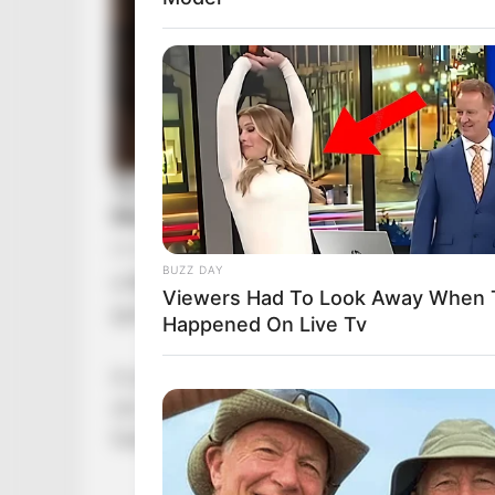
BUZZ DAY
a Bács-Kiskun Megyei Rendőr-főkapitányság, 
Viewers Had To Look Away When 
gyanúja nem merült fel.
Happened On Live Tv
A szomszédok is megszólaltak az ügyben, és az
ott, aki a helyi kórházban dolgozott, mint orvo
fizetni, mivel nem volt annyi bevétele, mint am