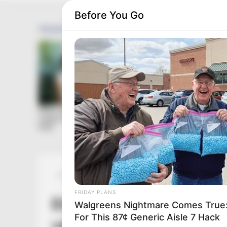
Before You Go
Posted
Friss hírek
in
FRIDAY PLANS
Ebben a pillanatban jött
Walgreens Nightmare Comes True:
For This 87¢ Generic Aisle 7 Hack
várt rá, inkább kiugrott