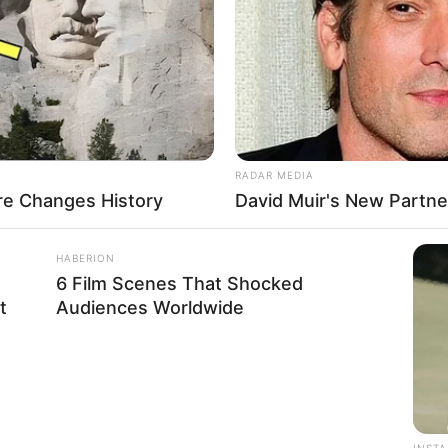
RADAR MEDIA
e Changes History
David Muir's New Partne
HABERION
6 Film Scenes That Shocked
t
Audiences Worldwide
INST