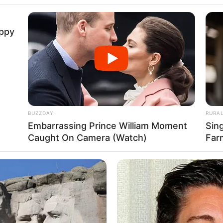
al szörnyethalt! A
uppy
, mikor kiderült, ki volt
bentő részleteket:
BUZZDAY
RURA
Embarrassing Prince William Moment
Sin
Caught On Camera (Watch)
Far