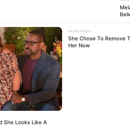
Mel
z hatodik emeletéről szombaton.
Bel
ant egy panelház hatodik emeletéről Kecskeméten, a
RADAR MEDIA
She Chose To Remove Th
Her Now
p információi szerint közigazgatási eljárás keretében
d She Looks Like A