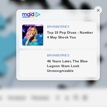
ek
Természet
Művészek
Menu
Item