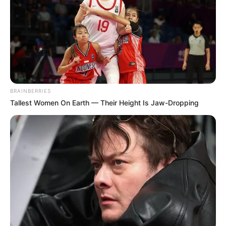
BRAINBERRIES
Tallest Women On Earth — Their Height Is Jaw-Dropping