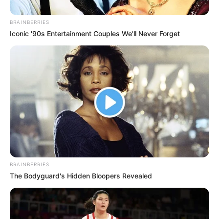
BRAINBERRIES
Posted
Friss hírek
Iconic '90s Entertainment Couples We'll Never Forget
in
🚦 Változnak a KRESZ szabályai:
Matricával kell jelezni, ha idős
sofőr ül a volánnál!
by
Szerző
•
December 4, 2025
BRAINBERRIES
The Bodyguard's Hidden Bloopers Revealed