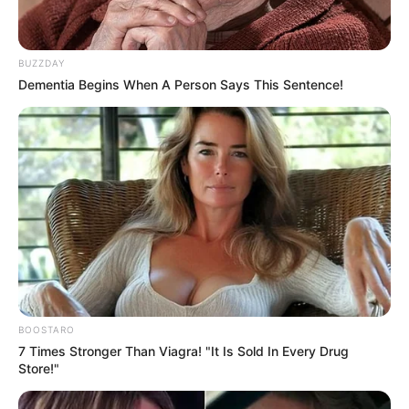
BUZZDAY
Dementia Begins When A Person Says This Sentence!
BOOSTARO
7 Times Stronger Than Viagra! "It Is Sold In Every Drug
Store!"