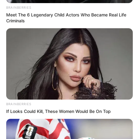
BRAINBERRIES
Meet The 6 Legendary Child Actors Who Became Real Life
Criminals
BRAINBERRIES
🚦 Változnak a KRESZ szabályai: Matricával kell
If Looks Could Kill, These Women Would Be On Top
jelezni, ha idős sofőr ül a volánnál!
Nehéz lesz megszokni…