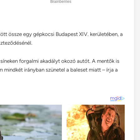
zött össze egy gépkocsi Budapest XIV. kerületében, a
szteződésénél.
 síneken forgalmi akadályt okozó autót. A mentők is
m mindkét irányban szünetel a baleset miatt – írja a