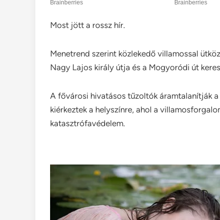
Most jött a rossz hír.
Menetrend szerint közlekedő villamossal ütkö
Nagy Lajos király útja és a Mogyoródi út kere
A fővárosi hivatásos tűzoltók áramtalanítják a
kiérkeztek a helyszínre, ahol a villamosforgalo
katasztrófavédelem.