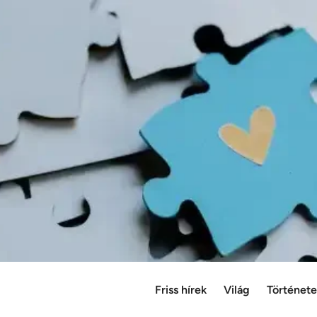
Friss hírek
Világ
Történet