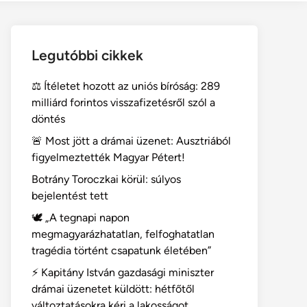
Legutóbbi cikkek
⚖️ Ítéletet hozott az uniós bíróság: 289
milliárd forintos visszafizetésről szól a
döntés
🚨 Most jött a drámai üzenet: Ausztriából
figyelmeztették Magyar Pétert!
Botrány Toroczkai körül: súlyos
bejelentést tett
🕊️ „A tegnapi napon
megmagyarázhatatlan, felfoghatatlan
tragédia történt csapatunk életében”
⚡ Kapitány István gazdasági miniszter
drámai üzenetet küldött: hétfőtől
változtatásokra kéri a lakosságot