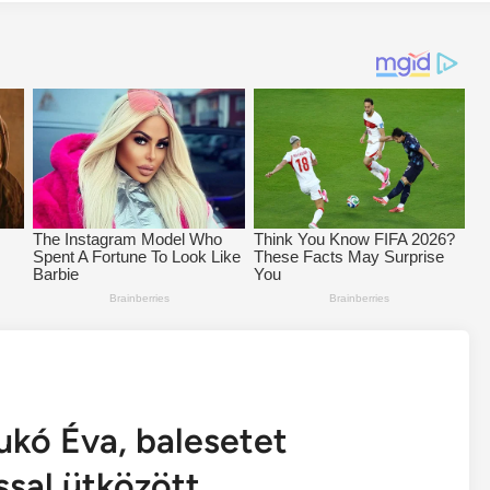
aukó Éva, balesetet
ssal ütközött