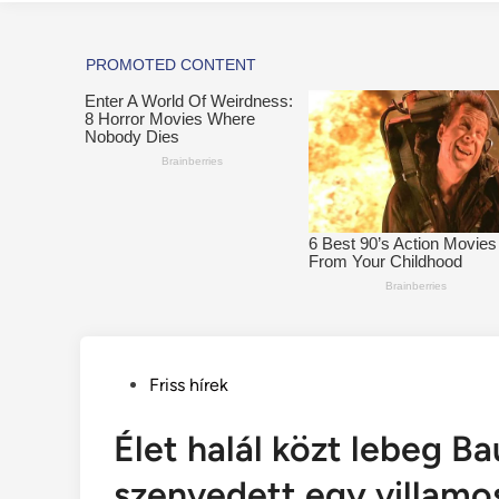
Posted
Friss hírek
in
Élet halál közt lebeg B
szenvedett egy villamo