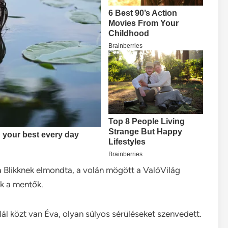
a Blikknek elmondta, a volán mögött a ValóVilág
tak a mentők.
ál közt van Éva, olyan súlyos sérüléseket szenvedett.