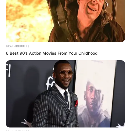
BRAINBERRIES
6 Best 90’s Action Movies From Your Childhood
Hirtelen úgy éreztem magamat, mintha egy
katasztrófafilm forgatásába csöppentem volna. –
nyilatkozta akkor lapunknak egy szemtanú. Most
kiderült, hogy az egyik balesetben résztvevő
személy sajnos a debreceni Csokonai Nemzeti
Színház tagja volt, aki kórházi kezelései ellenére