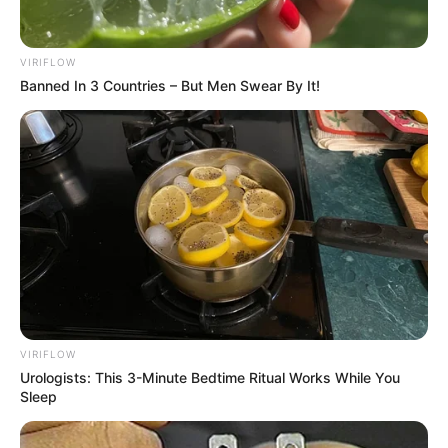
VIRIFLOW
Banned In 3 Countries – But Men Swear By It!
VIRIFLOW
Urologists: This 3-Minute Bedtime Ritual Works While You
Sleep