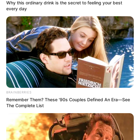
én még életemben nem láttam, nem hallottam.
Why this ordinary drink is the secret to feeling your best
Nagy volt a pánik, a rendőrség pedig lezárta az
every day
útszakaszt.
BRAINBERRIES
Remember Them? These '90s Couples Defined An Era—See
The Complete List