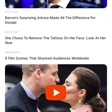
BUZZ DAY
Barron's Surprising Advice Made All The Difference For
Donald
BUZZ DAY
She Chose To Remove The Tattoos On Her Face. Look At Her
Now
HABERION
6 Film Scenes That Shocked Audiences Worldwide