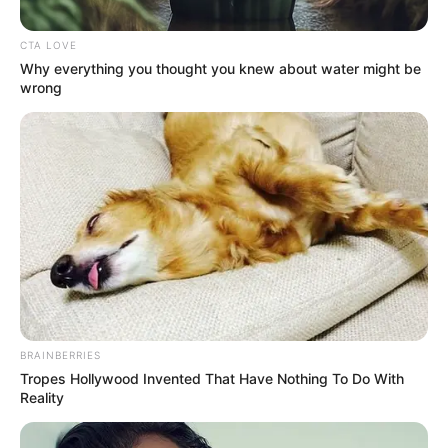
Posted
Friss hírek
CTA LOVE
Why everything you thought you knew about water might be
in
wrong
Feldolgozhatatlan tragédia!
Búcsúzik a család, búcsúzik az
ország! Hatalmas név távozott
közülünk fájóan fiatalon! Ugye
tudjátok, ki volt Ő:
by
Szerző
•
December 2, 2025
BRAINBERRIES
Tropes Hollywood Invented That Have Nothing To Do With
Reality