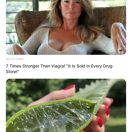
BOOSTARO
7 Times Stronger Than Viagra! "It Is Sold In Every Drug
Store!"