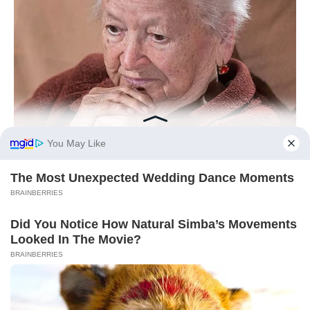
BUZZDAY
Dementia Begins When A Person Says This Sentence!
BUZZDAY
Eagle Catches Pet Bunny In Yard -Watch What The Neighbor
Did Next