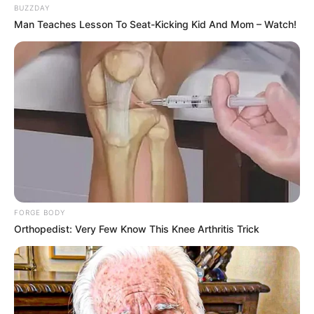
BUZZDAY
Man Teaches Lesson To Seat-Kicking Kid And Mom – Watch!
FORGE BODY
Orthopedist: Very Few Know This Knee Arthritis Trick