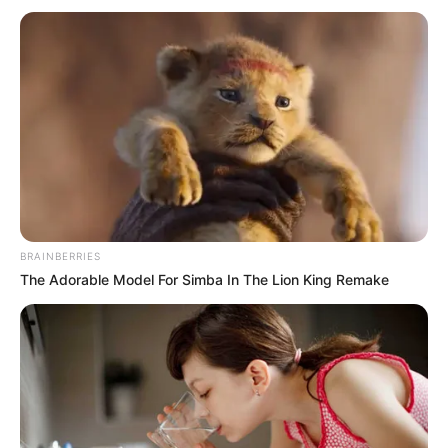
Posted
Friss hírek
in
Teljes készültség kezdődik
Magyarországon! Erre kérik a
lakosságot, MINDENKI VEGYE
KOMOLYAN!
by
Szerző
•
November 28, 2025
BRAINBERRIES
The Adorable Model For Simba In The Lion King Remake