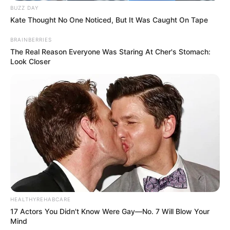
BUZZ DAY
Kate Thought No One Noticed, But It Was Caught On Tape
BRAINBERRIES
The Real Reason Everyone Was Staring At Cher's Stomach:
Look Closer
HEALTHYREHABCARE
17 Actors You Didn't Know Were Gay—No. 7 Will Blow Your
Mind