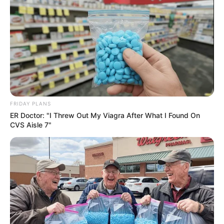
szabadtéri programot tervezünk.
FRIDAY PLANS
ER Doctor: "I Threw Out My Viagra After What I Found On
CVS Aisle 7"