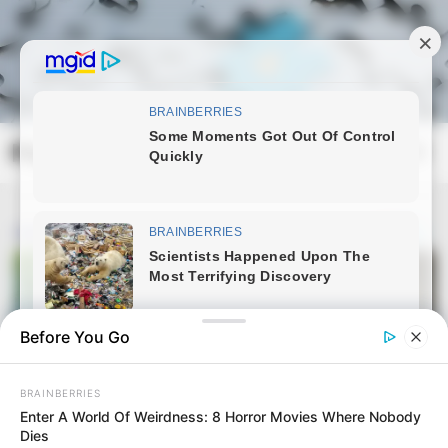
Skip
to
content
Magyarmozaik.com
Mai
Men
Before You Go
BRAINBERRIES
Enter A World Of Weirdness: 8 Horror Movies Where Nobody
Dies