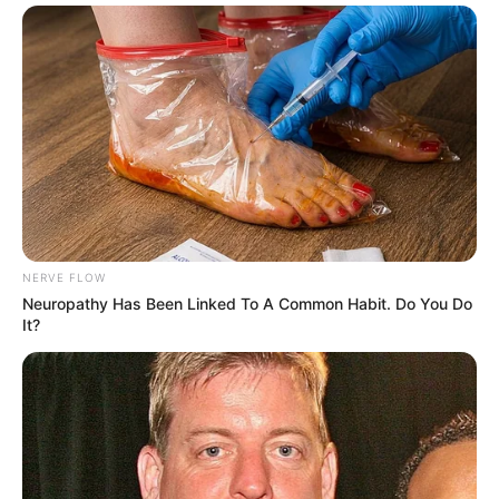
NERVE FLOW
Neuropathy Has Been Linked To A Common Habit. Do You Do
It?