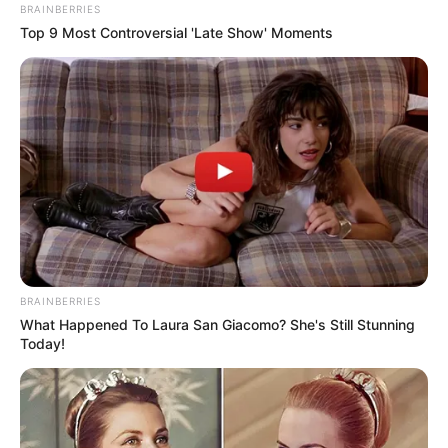
BRAINBERRIES
Top 9 Most Controversial 'Late Show' Moments
„Ha kell, én megyek” – önként állt volna félre
Az este egyik legszívszorítóbb pillanata az volt,
amikor Mary már az első produkció után
felajánlotta:ha a zsűri úgy dönt, ő szívesen
visszalép, mert nem akar csalódást okozni.
BRAINBERRIES
What Happened To Laura San Giacomo? She's Still Stunning
Today!
A stúdióban is érezhető volt, mennyire megviselte,
hogy úgy érezte: nem tudott méltó lenni Cserháti
Zsuzsa dalához. A kamerák előtt könnyek között
vallotta be: nem sikerült „átszellemülni” úgy, ahogy