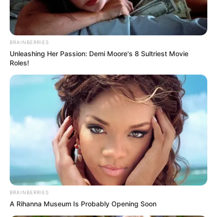
BRAINBERRIES
Unleashing Her Passion: Demi Moore's 8 Sultriest Movie
Roles!
BRAINBERRIES
A Rihanna Museum Is Probably Opening Soon
Most jöttek a szívszorító hírek Nótár Maryről –