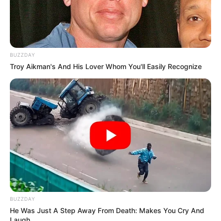
BUZZDAY
Troy Aikman's And His Lover Whom You'll Easily Recognize
BUZZDAY
He Was Just A Step Away From Death: Makes You Cry And
Laugh