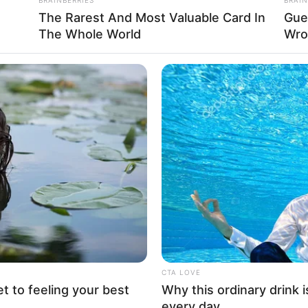
The Rarest And Most Valuable Card In
Gue
The Whole World
Wro
ilágbajnoka és a tudomány csendes óriása
 kardvívó, a magyar sport és a nemzetközi
lt.
Halálhírét felesége jelentette a Magyar Olimpiai
tjának
tekinti.
 Győrben. A tehetsége már fiatalon megmutatkozott:
CTA LOVE
ágon mutatkozott be a válogatottban, ahol egyéniben
et to feeling your best
Why this ordinary drink i
every day