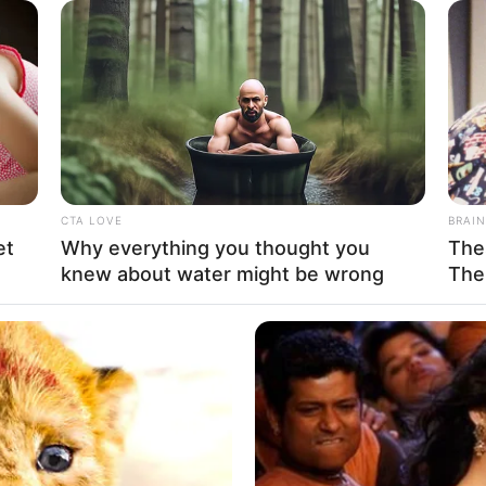
CTA LOVE
BRAIN
et
Why everything you thought you
The
knew about water might be wrong
The