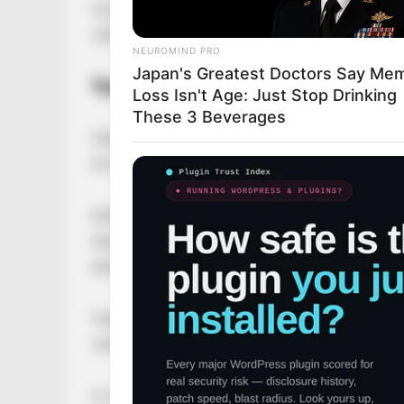
Új élete Amerikában kezdődött, de a páston t
válogatott színeiben indult a tokiói olimpián, 
NEUROMIND PRO
Japan's Greatest Doctors Say Me
Tudós a laborban, tanár a katedrán
Loss Isn't Age: Just Stop Drinking
These 3 Beverages
Hámori Jenő nem csupán sportoló volt – szenv
Az ELTE-n szerzett vegyész diplomát, majd a 
Külföldön folytatta tudományos pályáját:• a
P
fokozatot,• több amerikai egyetemen tanított
dolgozott.
Tudományos munkásságát nemzetközileg is na
vendégprofesszornak hívta vissza, ami számára
A vívástól sem szakadt el: New Orleansban
vf