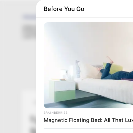
Before You Go
Posted
Friss hírek
in
BRAINBERRIES
1 perce érkezett! Gyász
Magnetic Floating Bed: All That Lu
Szörnyű hírt kaptunk m