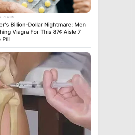
Y PLANS
er's Billion-Dollar Nightmare: Men
hing Viagra For This 87¢ Aisle 7
 Pill