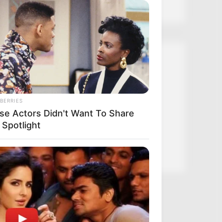
Kategóriák
Friss hírek
Művészek
BERRIES
se Actors Didn't Want To Share
Természet
 Spotlight
Történetek
Világ