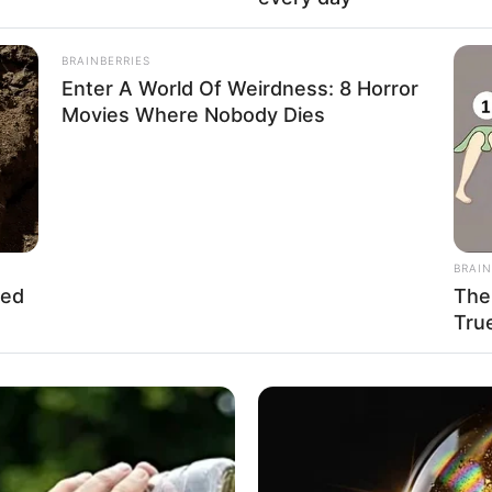
BRAINBERRIES
Enter A World Of Weirdness: 8 Horror
Movies Where Nobody Dies
BRAIN
hed
The
Tru