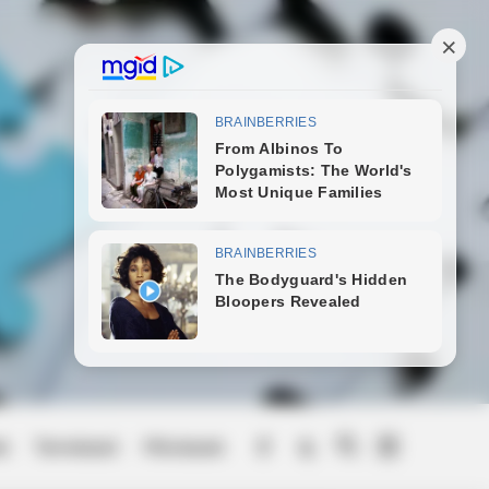
ek
Természet
Művészek
Menu
Item