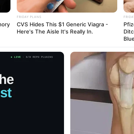
ovábbra is bizonyított:1964-ben már az amerikai
ahol a csapat a
hetedik helyen
végzett.
FRIDAY PLANS
FRIDA
mory
CVS Hides This $1 Generic Viagra -
Pfiz
, mester a páston
Here's The Aisle It's Really In.
Ditc
Blue
edélyesen hitt a tudományban és a tanulás erejében.
Műanyagipari Kutatóintézetben dolgozott.
ennsylvania Egyetemen
szerzett tudományos
,•
New Orleansban biokémia-professzor
ként
gyra becsülték. 2003-ban az ELTE
 óriási szakmai elismerés volt.
vóklubot alapított
, így a sportot és a tudást