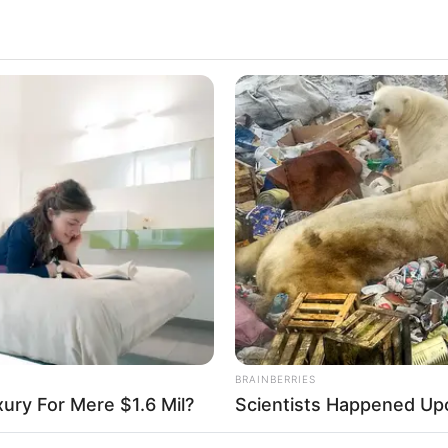
BRAINBERRIES
ba borult az ország –
xury For Mere $1.6 Mil?
Scientists Happened Upo
a reggelre – nagy név