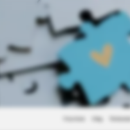
he Bible Condemns!
Friss hírek
Világ
Történet