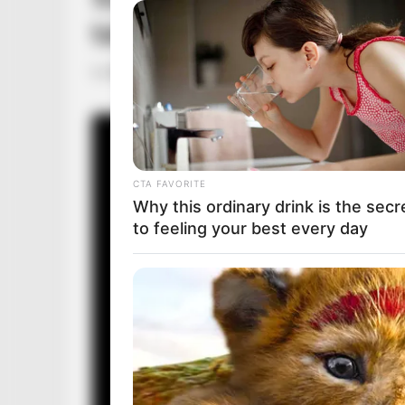
távozott közülünk!
by
Szerző
•
November 24, 2025
CTA FAVORITE
Why this ordinary drink is the secr
to feeling your best every day