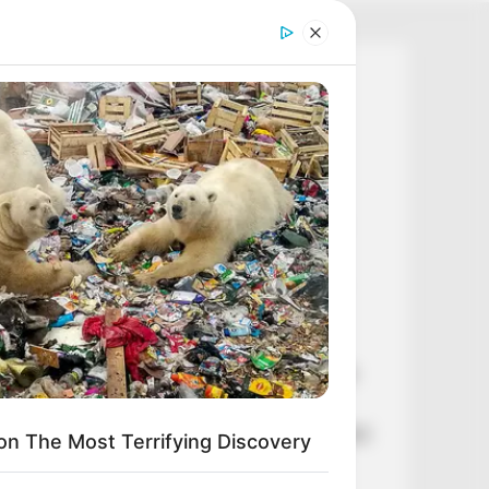
Legutóbbi cikkek
Botrány Toroczkai körül: súlyos
bejelentést tett
🕊️ „A tegnapi napon
megmagyarázhatatlan, felfoghatatlan
tragédia történt csapatunk életében”
⚡ Kapitány István gazdasági miniszter
drámai üzenetet küldött: hétfőtől
változtatásokra kéri a lakosságot
🌊 Kikosarazták Orbán Anitát: Szlovákia
nemet mondott a több dunai vízre!
💥 Egyetlen tollvonással százmilliárdokról
n The Most Terrifying Discovery
döntöttek – hatalmas pénzek sorsáról
született döntés