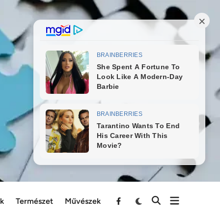
ek
Természet
Művészek
Menu
Item