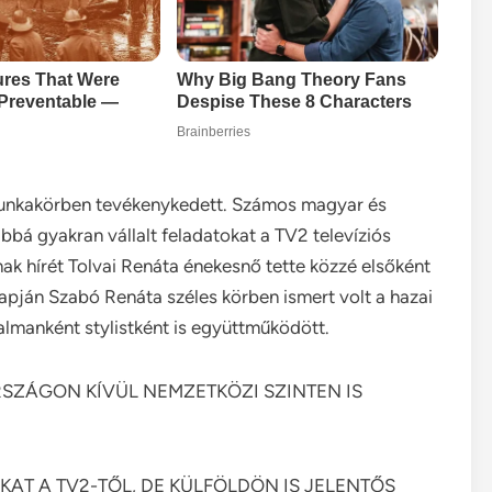
 munkakörben tevékenykedett. Számos magyar és
bá gyakran vállalt feladatokat a TV2 televíziós
ának hírét Tolvai Renáta énekesnő tette közzé elsőként
lapján Szabó Renáta széles körben ismert volt a hazai
almanként stylistként is együttműködött.
ZÁGON KÍVÜL NEMZETKÖZI SZINTEN IS
AT A TV2-TŐL, DE KÜLFÖLDÖN IS JELENTŐS