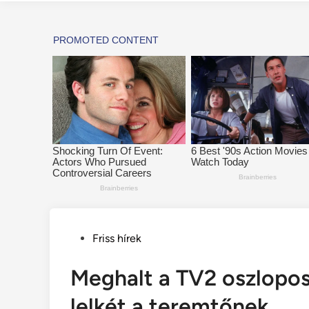
Posted
Friss hírek
in
Meghalt a TV2 oszlopos 
lelkét a teremtőnek..