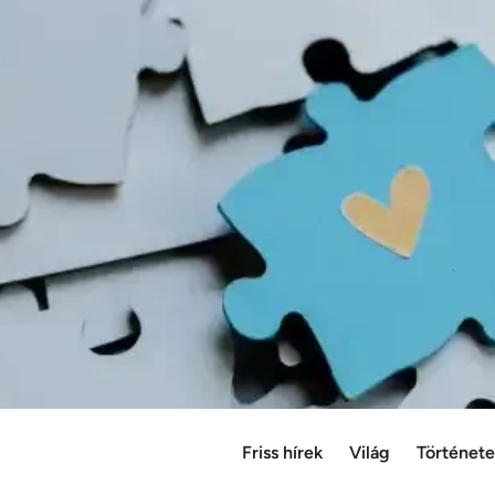
Friss hírek
Világ
Történet