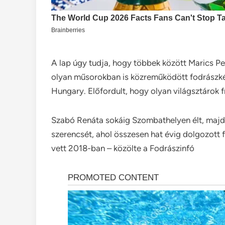
A lap úgy tudja, hogy többek között Marics Pet
olyan műsorokban is közreműködött fodrászké
Hungary. Előfordult, hogy olyan világsztárok fr
Szabó Renáta sokáig Szombathelyen élt, majd
szerencsét, ahol összesen hat évig dolgozott
vett 2018-ban – közölte a Fodrászinfó