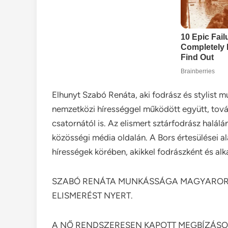
Elhunyt Szabó Renáta, aki fodrász és stylist
nemzetközi hírességgel működött együtt, továb
csatornától is. Az elismert sztárfodrász halál
közösségi média oldalán. A Bors értesülései a
hírességek körében, akikkel fodrászként és alk
SZABÓ RENÁTA MUNKÁSSÁGA MAGYARORS
ELISMERÉST NYERT.
A NŐ RENDSZERESEN KAPOTT MEGBÍZÁSOK