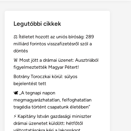
Legutóbbi cikkek
⚖️ Ítéletet hozott az uniós bíróság: 289
milliárd forintos visszafizetésről szól a
döntés
🚨 Most jött a drámai üzenet: Ausztriából
figyelmeztették Magyar Pétert!
Botrány Toroczkai körül: súlyos
bejelentést tett
🕊️ „A tegnapi napon
megmagyarázhatatlan, felfoghatatlan
tragédia történt csapatunk életében”
⚡ Kapitány István gazdasági miniszter
drámai üzenetet küldött: hétfőtől
változtatásokra kéri a lakosságot