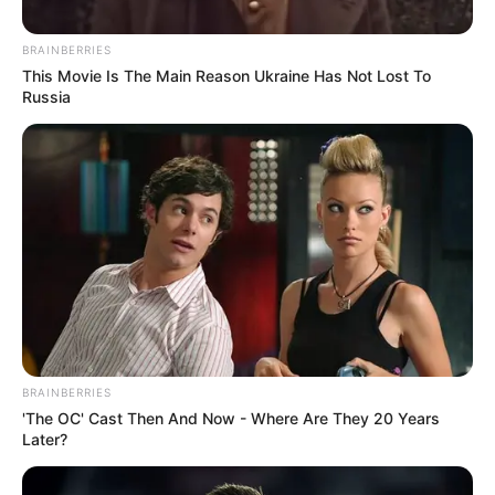
Posted
Friss hírek
BRAINBERRIES
This Movie Is The Main Reason Ukraine Has Not Lost To
in
Russia
Betelt a pohár Várkonyi
Andreánál: Nekem többet ért a
méltóságom és a tartásom
by
Szerző
•
August 24, 2025
BRAINBERRIES
'The OC' Cast Then And Now - Where Are They 20 Years
Later?