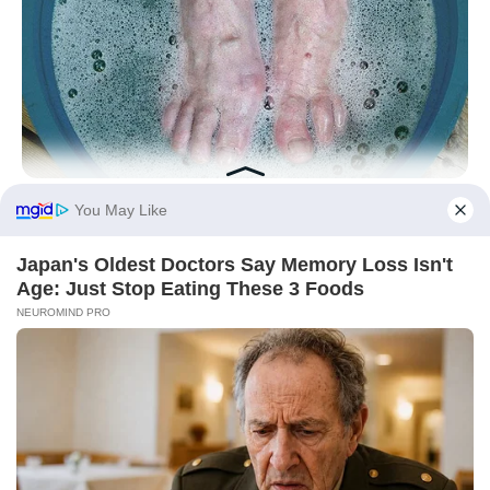
BUZZDAY
What Happens After A Vinegar Foot Soak