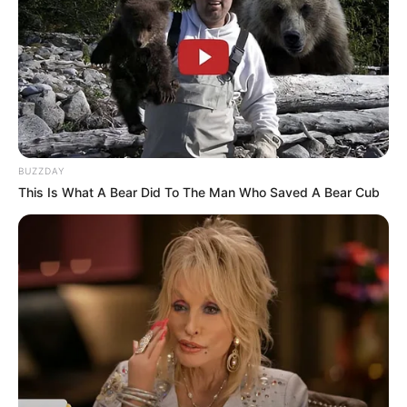
BUZZDAY
This Is What A Bear Did To The Man Who Saved A Bear Cub