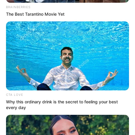
Azt a döntését sem bánta megy, hogy egy a
BRAINBERRIES
munkaadójával is szakított, vagyis egy éve eljött a
The Best Tarantino Movie Yet
TV2-től. Ahogy magyarázza, lépnie kellett, mert
már nem érezte jól magát abban a közegben. –
Lemondtam a végkielégítésemről is, pedig
tizennyolc ott töltött év után járt volna.
CTA LOVE
Why this ordinary drink is the secret to feeling your best
every day