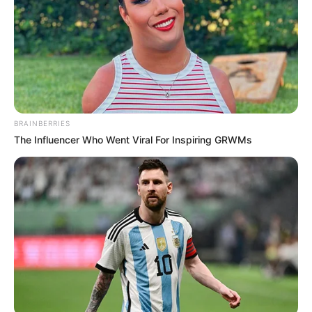
BRAINBERRIES
The Influencer Who Went Viral For Inspiring GRWMs
Annak is meg lett volna a módja, hogy ne üres
kézzel távozzam, de nekem többet jelentett a
méltóságom és a tartásom. Nem aggódtam a jövő