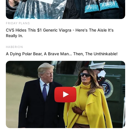
FRIDAY PLANS
CVS Hides This $1 Generic Viagra - Here's The Aisle It's
Really In.
HABERION
A Dying Polar Bear, A Brave Man… Then, The Unthinkable!