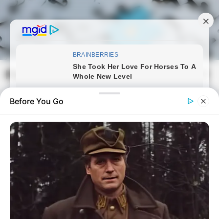
Skip
to
content
Magyarmozaik.com
Mai
Men
Before You Go