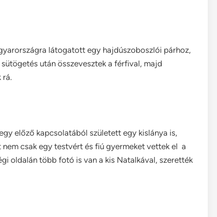
Magyarországra látogatott egy hajdúszoboszlói párhoz,
i sütögetés után összevesztek a férfival, majd
 rá.
gy előző kapcsolatából született egy kislánya is,
át nem csak egy testvért és fiú gyermeket vettek el a
i oldalán több fotó is van a kis Natalkával, szerették