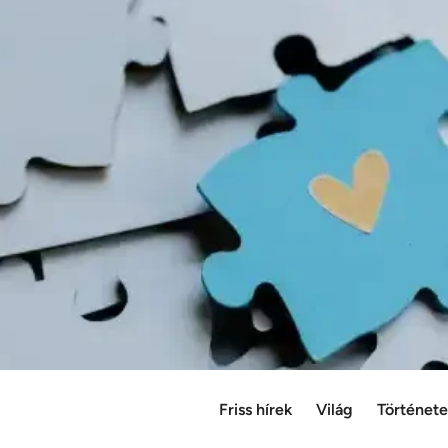
Friss hírek
Világ
Történet