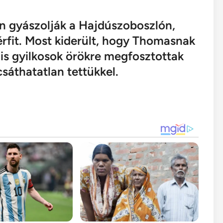
n gyászolják a Hajdúszoboszlón,
rfit. Most kiderült, hogy Thomasnak
tális gyilkosok örökre megfosztottak
sáthatatlan tettükkel.