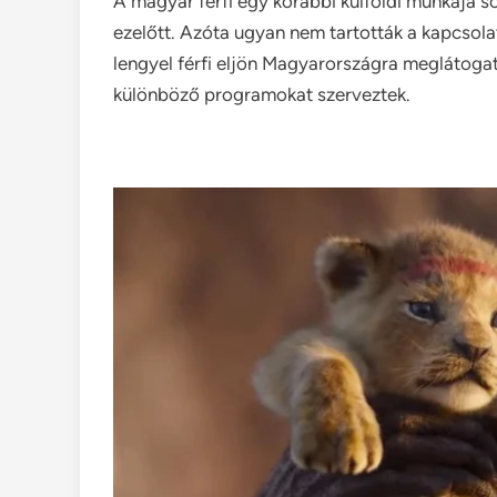
A magyar férfi egy korábbi külföldi munkája s
ezelőtt. Azóta ugyan nem tartották a kapcsol
lengyel férfi eljön Magyarországra meglátogatn
különböző programokat szerveztek.