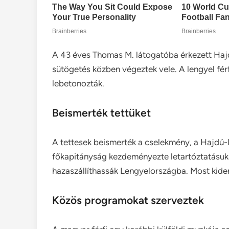
A 43 éves Thomas M. látogatóba érkezett Haj
sütögetés közben végeztek vele. A lengyel férf
lebetonozták.
Beismerték tettüket
A tettesek beismerték a cselekmény, a Hajdú
főkapitányság kezdeményezte letartóztatásuka
hazaszállíthassák Lengyelországba. Most kiderül
Közös programokat szerveztek