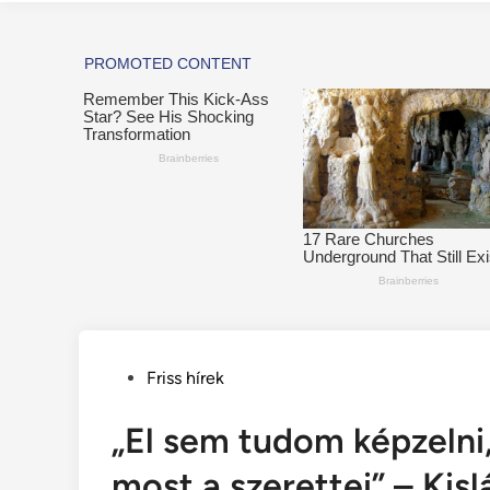
Posted
Friss hírek
in
„El sem tudom képzelni
most a szerettei” – Kisl