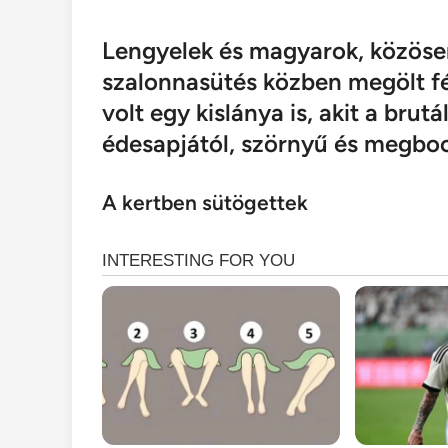
Lengyelek és magyarok, közöse
szalonnasütés közben megölt fé
volt egy kislánya is, akit a bru
édesapjától, szörnyű és megboc
A kertben sütögettek