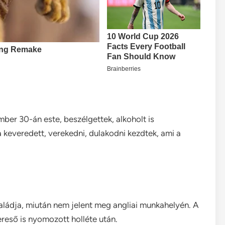
ber 30-án este, beszélgettek, alkoholt is
 keveredett, verekedni, dulakodni kezdtek, ami a
aládja, miután nem jelent meg angliai munkahelyén. A
ereső is nyomozott holléte után.