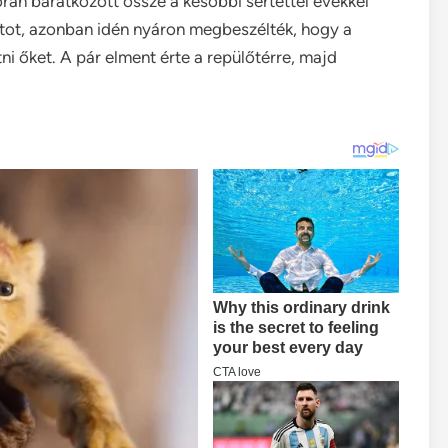
orán barátkozott össze a későbbi sértettel évekkel
atot, azonban idén nyáron megbeszélték, hogy a
i őket. A pár elment érte a repülőtérre, majd