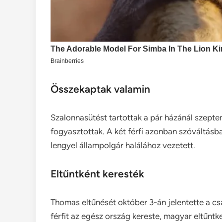
Összekaptak valamin
Szalonnasütést tartottak a pár házánál szeptem
fogyasztottak. A két férfi azonban szóváltásba
lengyel állampolgár halálához vezetett.
Eltűntként keresték
Thomas eltűnését október 3-án jelentette a cs
férfit az egész ország kereste, magyar eltűntk