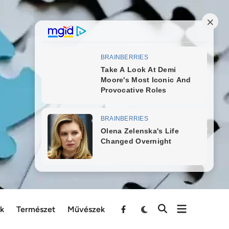
ek
Természet
Művészek
Menu
Item