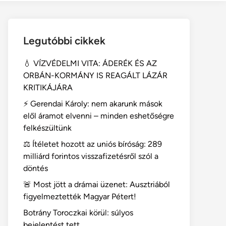
Legutóbbi cikkek
💧 VÍZVÉDELMI VITA: ÁDERÉK ÉS AZ
ORBÁN-KORMÁNY IS REAGÁLT LÁZÁR
KRITIKÁJÁRA
⚡ Gerendai Károly: nem akarunk mások
elől áramot elvenni – minden eshetőségre
felkészültünk
⚖️ Ítéletet hozott az uniós bíróság: 289
milliárd forintos visszafizetésről szól a
döntés
🚨 Most jött a drámai üzenet: Ausztriából
figyelmeztették Magyar Pétert!
Botrány Toroczkai körül: súlyos
bejelentést tett