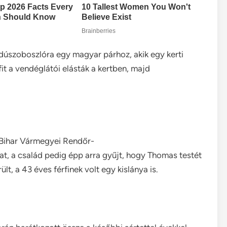
dúszoboszlóra egy magyar párhoz, akik egy kerti
it a vendéglátói elásták a kertben, majd
-Bihar Vármegyei Rendőr-
t, a család pedig épp arra gyűjt, hogy Thomas testét
t, a 43 éves férfinek volt egy kislánya is.