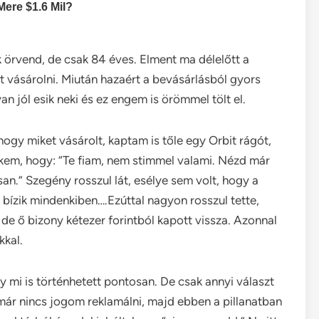
rvend, de csak 84 éves. Elment ma délelőtt a
vásárolni. Miután hazaért a bevásárlásból gyors
jól esik neki és ez engem is örömmel tölt el.
gy miket vásárolt, kaptam is tőle egy Orbit rágót,
kem, hogy: “Te fiam, nem stimmel valami. Nézd már
n.” Szegény rosszul lát, esélye sem volt, hogy a
y bízik mindenkiben….Ezúttal nagyon rosszul tette,
, de ő bizony kétezer forintból kapott vissza. Azonnal
kkal.
 mi is történhetett pontosan. De csak annyi választ
már nincs jogom reklamálni, majd ebben a pillanatban