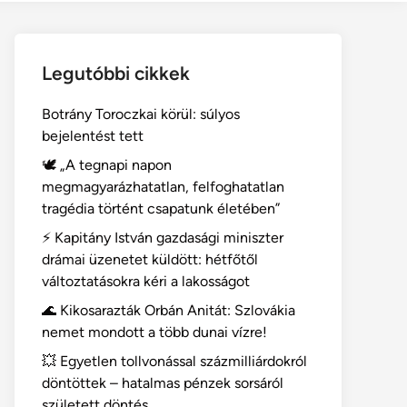
Legutóbbi cikkek
Botrány Toroczkai körül: súlyos
bejelentést tett
🕊️ „A tegnapi napon
megmagyarázhatatlan, felfoghatatlan
tragédia történt csapatunk életében”
⚡ Kapitány István gazdasági miniszter
drámai üzenetet küldött: hétfőtől
változtatásokra kéri a lakosságot
🌊 Kikosarazták Orbán Anitát: Szlovákia
nemet mondott a több dunai vízre!
💥 Egyetlen tollvonással százmilliárdokról
döntöttek – hatalmas pénzek sorsáról
született döntés