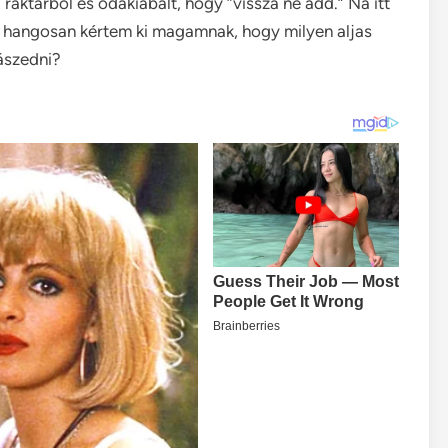
aktárból és odakiabált, hogy “vissza ne add.” Na itt
 hangosan kértem ki magamnak, hogy milyen aljas
ászedni?