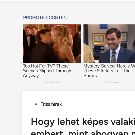
Posted
Friss hírek
in
Hogy lehet képes valaki
embert, mint ahogyan m