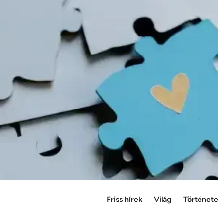
Friss hírek
Világ
Történet