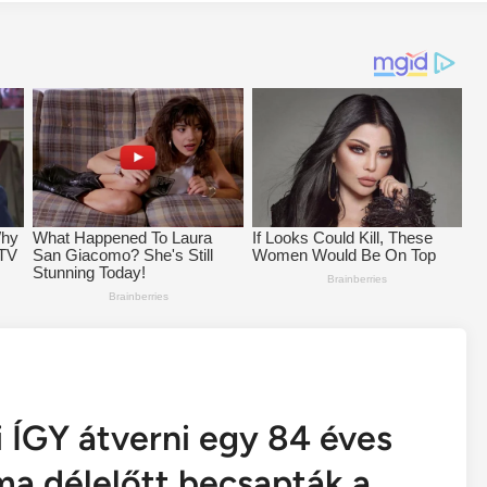
 ÍGY átverni egy 84 éves
a délelőtt becsapták a