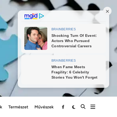
ek
Természet
Művészek
Menu
Item