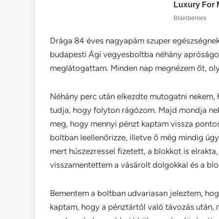
Drága 84 éves nagyapám szuper egészségnek ö
budapesti Ági vegyesboltba néhány apróságot 
meglátogattam. Minden nap megnézem őt, olyan 
Néhány perc után elkezdte mutogatni nekem, ho
tudja, hogy folyton rágózom. Majd mondja ne
meg, hogy mennyi pénzt kaptam vissza pontosa
boltban leellenőrizze, illetve ő még mindig úg
mert húszezressel fizetett, a blokkot is elrakta
visszamentettem a vásárolt dolgokkal és a blo
Bementem a boltban udvariasan jeleztem, hogy
kaptam, hogy a pénztártól való távozás után, 