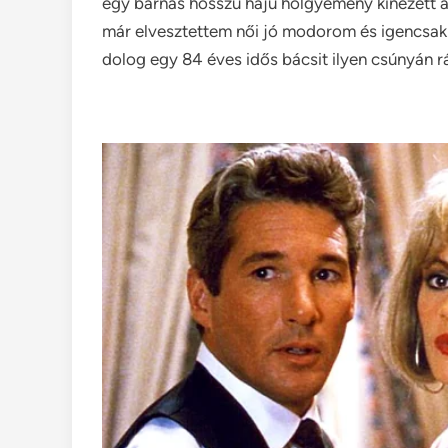
egy barnás hosszú hajú hölgyemény kinézett a r
már elvesztettem női jó modorom és igencsak
dolog egy 84 éves idős bácsit ilyen csúnyán r