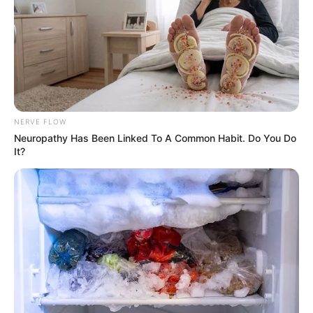
NERVE FLOW
Neuropathy Has Been Linked To A Common Habit. Do You Do
It?