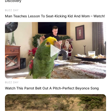
Discovery
BUZZ DAY
Man Teaches Lesson To Seat-Kicking Kid And Mom – Watch!
BUZZ DAY
Watch This Parrot Belt Out A Pitch-Perfect Beyonce Song