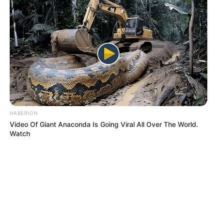
HABERION
Video Of Giant Anaconda Is Going Viral All Over The World.
Watch
BRAINBERRIES
The Most Unexpected Wedding Dance Moments
BRAINBERRIES
She Took Her Love For Horses To A Whole New Level