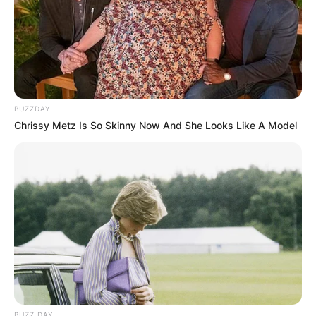
BUZZDAY
Chrissy Metz Is So Skinny Now And She Looks Like A Model
BUZZ DAY