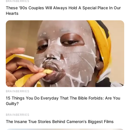
BRAINBERRIES
These '90s Couples Will Always Hold A Special Place In Our
Hearts
„Értem én azt a szempontot, hogy ő a családot és
az anyaságot, ennek a fontosságát hirdette… de ő
tényleg így gondolta!” – jelentette ki húgával
kapcsolatban Tóth Vera a Heti jégbüfé című
podcast sorozatban.
BRAINBERRIES
15 Things You Do Everyday That The Bible Forbids: Are You
Guilty?
BRAINBERRIES
The Insane True Stories Behind Cameron's Biggest Films