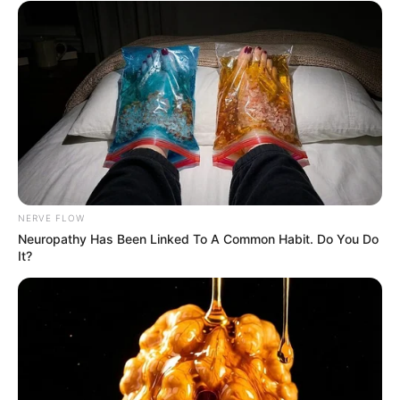
NERVE FLOW
Neuropathy Has Been Linked To A Common Habit. Do You Do
It?