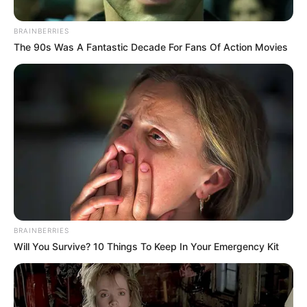
BRAINBERRIES
Posted
Friss hírek
The 90s Was A Fantastic Decade For Fans Of Action Movies
in
Kíméletlenül kiosztott mindenkit
Tóth Vera, aki megszólja a
testvérét. Nem semmi mivel
érvelt:
by
Szerző
•
November 18, 2025
BRAINBERRIES
Will You Survive? 10 Things To Keep In Your Emergency Kit