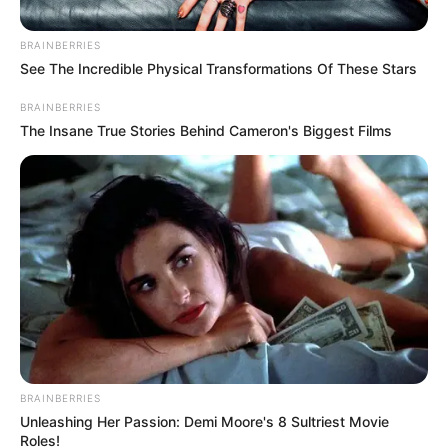
BRAINBERRIES
Posted
Friss hírek
See The Incredible Physical Transformations Of These Stars
in
Teljesen elszabadult a pokol –
BRAINBERRIES
The Insane True Stories Behind Cameron's Biggest Films
Dopeman durván nekiment
Magyar Péternek !Hatalmas
pfont kapott .Ilyenre még nem
volt példa.
by
Szerző
•
November 17, 2025
BRAINBERRIES
Unleashing Her Passion: Demi Moore's 8 Sultriest Movie
Roles!