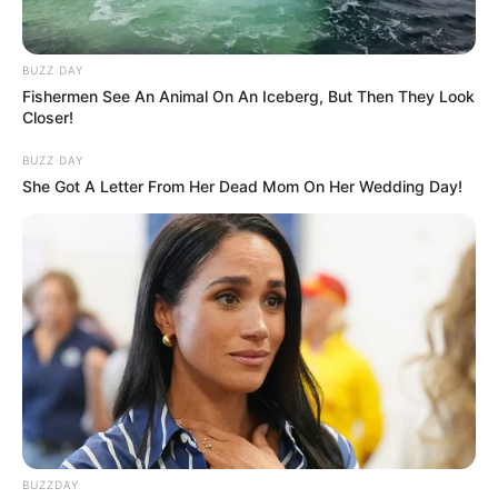
BUZZ DAY
Fishermen See An Animal On An Iceberg, But Then They Look
Closer!
BUZZ DAY
She Got A Letter From Her Dead Mom On Her Wedding Day!
BUZZDAY