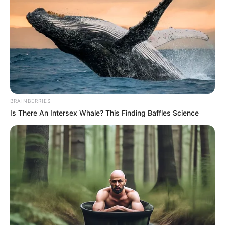
megy, főleg a Facebookon, aztán a YouTube-on és
a TikTokon is.
A Partizán videója, amit Dopeman is említ, és
amiben Magyar Péter, a múlt hét szombaton Novák
Katalin köztársasági elnökkel együtt lemondó
Varga Judit volt férje beszél a Fidesz körüli
BRAINBERRIES
pedofilbotrányról, Rogán Antalról és Orbán Viktor
Is There An Intersex Whale? This Finding Baffles Science
politikai-gazdasági rendszerében mutatkozó
törésvonalakról február 11. óta csaknem 1,9 milliós
nézettségnél jár.
Nem Dopeman az első, aki magyar Péterrel
szemben kritikát fogalmazott meg. Kedden Nagy
Feró az rtl.hu-nak azt nyilatkozta, hogy egyáltalán
nem tetszik neki, ahogy a volt igazságügyi