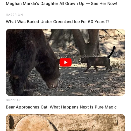
Meghan Markle's Daughter All Grown Up — See Her Now!
HABERION
What Was Buried Under Greenland Ice For 60 Years?!
BUZZDAY
Bear Approaches Cat: What Happens Next Is Pure Magic