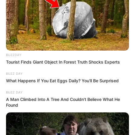
BUZZDAY
Tourist Finds Giant Object In Forest Truth Shocks Experts
BUZZ DAY
What Happens If You Eat Eggs Daily? You'll Be Surprised
BUZZ DAY
A Man Climbed Into A Tree And Couldn't Believe What He
Found