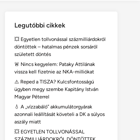
Legutóbbi cikkek
💥 Egyetlen tollvonással százmilliárdokról
döntöttek – hatalmas pénzek sorsáról
született döntés
🚨 Nincs kegyelem: Pataky Attilának
vissza kell fizetnie az NKA-milliókat
⚠️ Reped a TISZA? Kulcsfontosságú
ügyben megy szembe Kapitány István
Magyar Péterrel
💧 A „vízzabáló” akkumulátorgyárak
azonnali leállítását követeli a DK a súlyos
aszály miatt
💥 EGYETLEN TOLLVONÁSSAL
SZÁZMILLIÁRDOKRÓL DÖNTÖTTEK