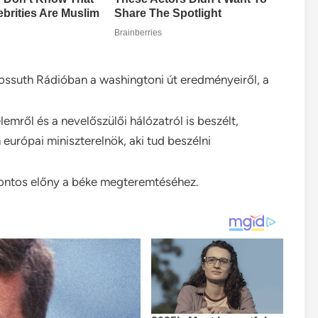
Kossuth Rádióban a washingtoni út eredményeiről, a
emről és a nevelőszülői hálózatról is beszélt,
 európai miniszterelnök, aki tud beszélni
 fontos előny a béke megteremtéséhez.