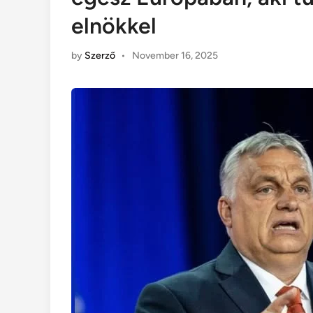
elnökkel
by
Szerző
•
November 16, 2025