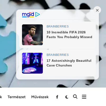
ek
Természet
Művészek
Menu
Item