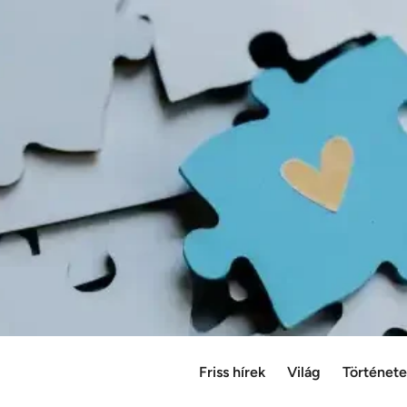
Friss hírek
Világ
Történet