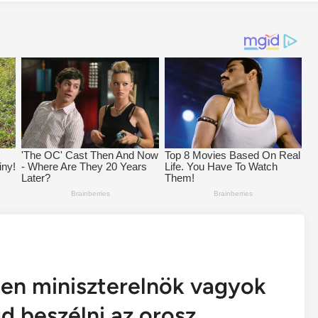
len miniszterelnök vagyok
d beszélni az orosz