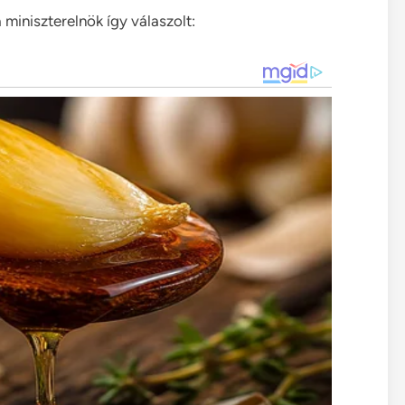
miniszterelnök így válaszolt: