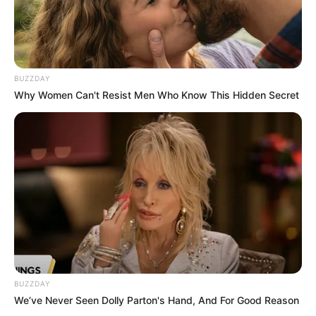
BUZZDAY
Why Women Can't Resist Men Who Know This Hidden Secret
BUZZDAY
We’ve Never Seen Dolly Parton's Hand, And For Good Reason