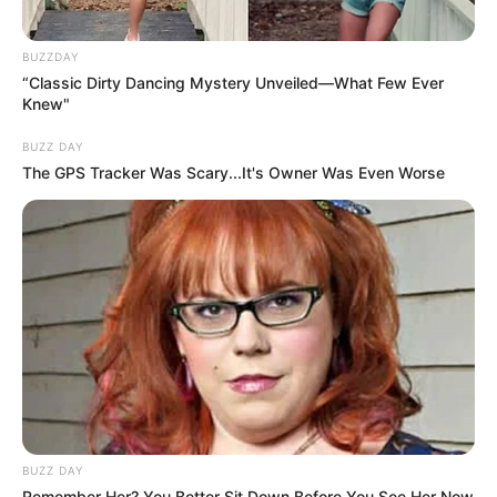
BUZZDAY
“Classic Dirty Dancing Mystery Unveiled—What Few Ever
Knew"
BUZZ DAY
The GPS Tracker Was Scary...It's Owner Was Even Worse
BUZZ DAY
Remember Her? You Better Sit Down Before You See Her Now