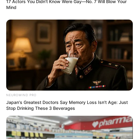
17 Actors You Didn't Know Were Gay—No. 7 Will Blow Your
Mind
NEUROMIND PRO
Japan's Greatest Doctors Say Memory Loss Isn't Age: Just
Stop Drinking These 3 Beverages