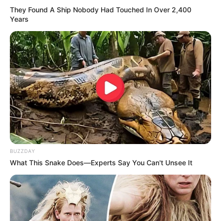
They Found A Ship Nobody Had Touched In Over 2,400
Years
BUZZDAY
What This Snake Does—Experts Say You Can't Unsee It