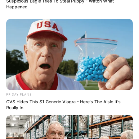
Suspicious Eagle Tries To Steal Puppy - Watch What
Happened
FRIDAY PLANS
CVS Hides This $1 Generic Viagra - Here's The Aisle It's
Really In.