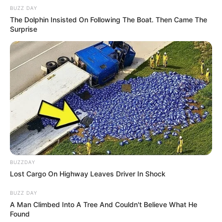
BUZZ DAY
The Dolphin Insisted On Following The Boat. Then Came The
Surprise
BUZZDAY
Lost Cargo On Highway Leaves Driver In Shock
BUZZ DAY
A Man Climbed Into A Tree And Couldn't Believe What He
Found