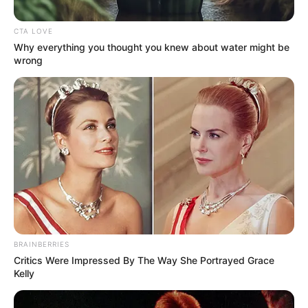
CTA LOVE
Posted
Friss hírek
Why everything you thought you knew about water might be
in
wrong
Börtönbe teszi Varga Judit a volt
férjét…egyre biztosabb, hogy
megtörténhet
by
Szerző
•
August 22, 2025
BRAINBERRIES
Critics Were Impressed By The Way She Portrayed Grace
Kelly