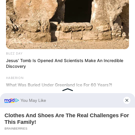
BUZZ DAY
Jesus' Tomb Is Opened And Scientists Make An Incredible
Discovery
HABERION
What Was Buried Under Greenland Ice For 60 Years?!