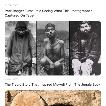
BUZZ DAY
Park Ranger Turns Pale Seeing What This Photographer
Captured On Tape
BUZZ DAY
The Tragic Story That Inspired Mowgli From The Jungle Book