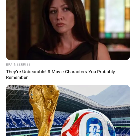
tartózkodási helye szabad megválasztásához,
azonban az interjúban elmondottak alapján Varga
Juditnak ez a joga sérülhetett, ezért a bejelentő
arra tesz indítványt, hogy a vonatkozó
rendelkezések alapján az ügyet kivizsgálják,
szükség esetén nyomozást indítsanak, az esetleges
elkövetőt felkutassák, illetve a bűncselekmény
BRAINBERRIES
gyanúját állapítsák meg.
They're Unbearable! 9 Movie Characters You Probably
Remember