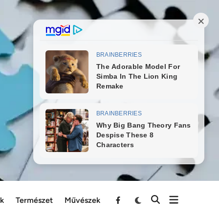
ek
Természet
Művészek
Menu
Item