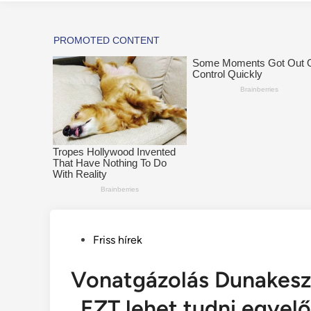
Posted
Friss hírek
in
Vonatgázolás Dunakesz
..EZT lehet tudni egyelő