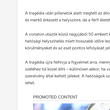
A tragédia után pillanatok alatt megtelt az ál
és mentő érkezett a helyszínre, de a férfi éle
A vonaton utazók közül nagyjából 50 embert kel
hatósági helyszínelés miatt hosszabb időre lez
körülményeket és az eset pontos lefolyását jele
A tragédia újra felhívja a figyelmet arra, men
széléhez túl közel állni – különösen akkor, ha v
szerelvény által keltett jeleket. A hatóságok s
lehet.