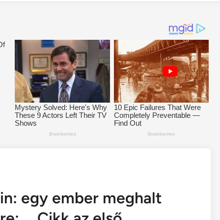
in: egy ember meghalt
re: … Cikk az első