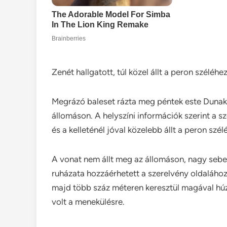
Zenét hallgatott, túl közel állt a peron széléhe
Megrázó baleset rázta meg péntek este Dunakes
állomáson. A helyszíni információk szerint a sze
és a kelleténél jóval közelebb állt a peron szé
A vonat nem állt meg az állomáson, nagy sebess
ruházata hozzáérhetett a szerelvény oldalához.
majd több száz méteren keresztül magával húz
volt a menekülésre.