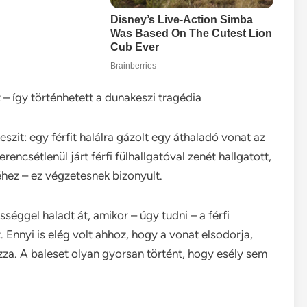
z – így történhetett a dunakeszi tragédia
zit: egy férfit halálra gázolt egy áthaladó vonat az
rencsétlenül járt férfi fülhallgatóval zenét hallgatott,
léhez – ez végzetesnek bizonyult.
éggel haladt át, amikor – úgy tudni – a férfi
 Ennyi is elég volt ahhoz, hogy a vonat elsodorja,
za. A baleset olyan gyorsan történt, hogy esély sem