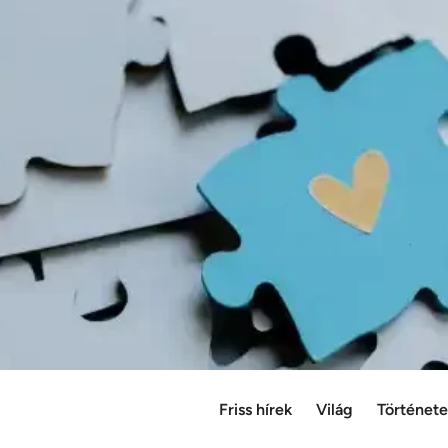
Friss hírek
Világ
Történet