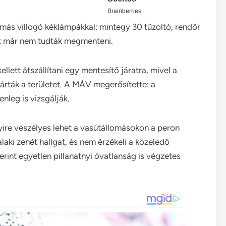
lomás villogó kéklámpákkal: mintegy 30 tűzoltó, rendőr
tét már nem tudták megmenteni.
lett átszállítani egy mentesítő járatra, mivel a
árták a területet. A MÁV megerősítette: a
nleg is vizsgálják.
nyire veszélyes lehet a vasútállomásokon a peron
alaki zenét hallgat, és nem érzékeli a közeledő
zerint egyetlen pillanatnyi óvatlanság is végzetes