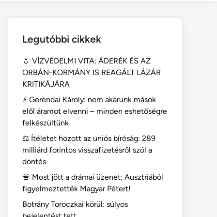
Legutóbbi cikkek
💧 VÍZVÉDELMI VITA: ÁDERÉK ÉS AZ
ORBÁN-KORMÁNY IS REAGÁLT LÁZÁR
KRITIKÁJÁRA
⚡ Gerendai Károly: nem akarunk mások
elől áramot elvenni – minden eshetőségre
felkészültünk
⚖️ Ítéletet hozott az uniós bíróság: 289
milliárd forintos visszafizetésről szól a
döntés
🚨 Most jött a drámai üzenet: Ausztriából
figyelmeztették Magyar Pétert!
Botrány Toroczkai körül: súlyos
bejelentést tett