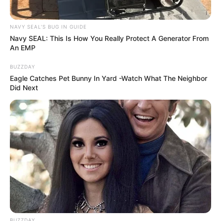
NAVY SEAL'S BUG IN GUIDE
Navy SEAL: This Is How You Really Protect A Generator From
An EMP
BUZZDAY
Eagle Catches Pet Bunny In Yard -Watch What The Neighbor
Did Next
BUZZDAY