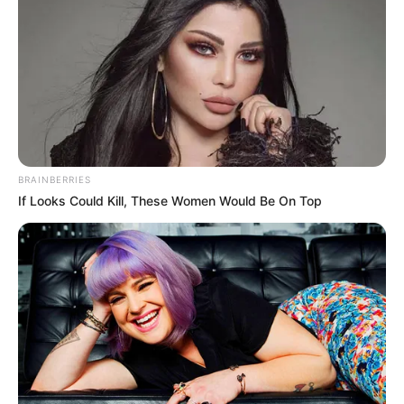
BRAINBERRIES
If Looks Could Kill, These Women Would Be On Top