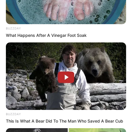
BUZZDAY
What Happens After A Vinegar Foot Soak
BUZZDAY
This Is What A Bear Did To The Man Who Saved A Bear Cub