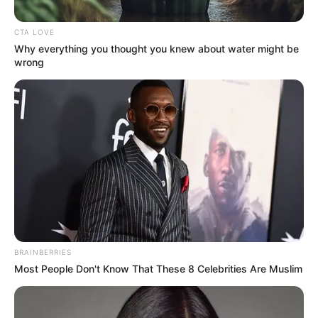
adatszivárgási ügye miatt,
ennek súlyos következényei
CTA LOVE
Why everything you thought you knew about water might be
lesznek
wrong
by
Szerző
•
November 9, 2025
BRAINBERRIES
Most People Don't Know That These 8 Celebrities Are Muslim