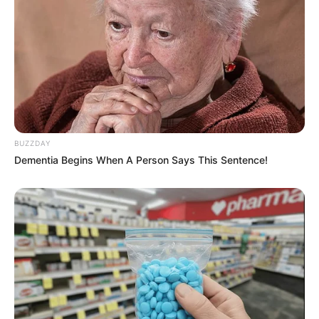
BUZZDAY
Dementia Begins When A Person Says This Sentence!