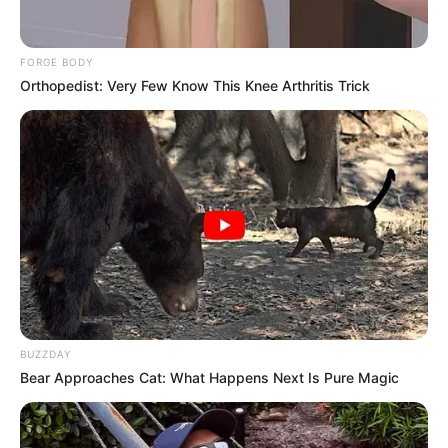
FORGE BODY
Orthopedist: Very Few Know This Knee Arthritis Trick
BUZZDAY
Bear Approaches Cat: What Happens Next Is Pure Magic