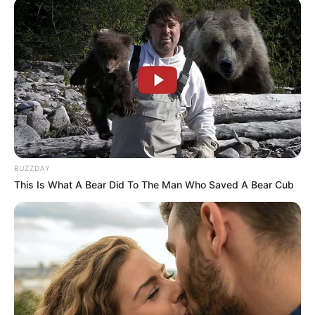
BUZZDAY
This Is What A Bear Did To The Man Who Saved A Bear Cub