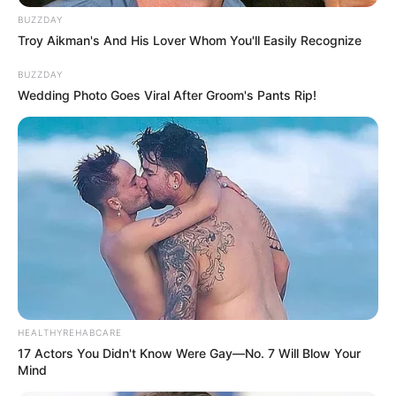
BUZZDAY
Troy Aikman's And His Lover Whom You'll Easily Recognize
BUZZDAY
Wedding Photo Goes Viral After Groom's Pants Rip!
HEALTHYREHABCARE
17 Actors You Didn't Know Were Gay—No. 7 Will Blow Your
Mind