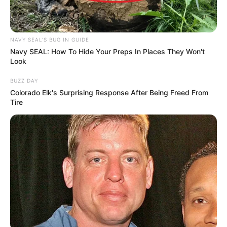
NAVY SEAL'S BUG IN GUIDE
Navy SEAL: How To Hide Your Preps In Places They Won't
Look
BUZZ DAY
Colorado Elk's Surprising Response After Being Freed From
Tire