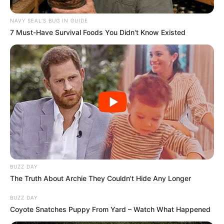
NAVY SEAL'S BUG IN GUIDE
7 Must-Have Survival Foods You Didn't Know Existed
BUZZ DAY
The Truth About Archie They Couldn't Hide Any Longer
BUZZ DAY
Coyote Snatches Puppy From Yard – Watch What Happened