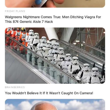
Posted
Friss hírek
FRIDAY PLANS
Walgreens Nightmare Comes True: Men Ditching Viagra For
in
This 87¢ Generic Aisle 7 Hack
Végre kiderült a nagy rejtély:
Csók vagy puszi volt Anna és
Peti között
by
Szerző
•
November 9, 2025
BRAINBERRIES
You Wouldn't Believe It If It Wasn't Caught On Camera!