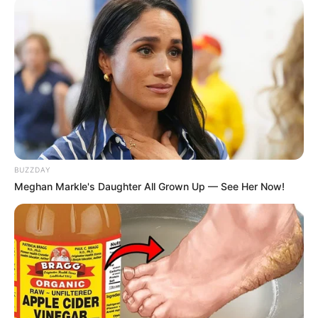
BUZZDAY
Meghan Markle's Daughter All Grown Up — See Her Now!