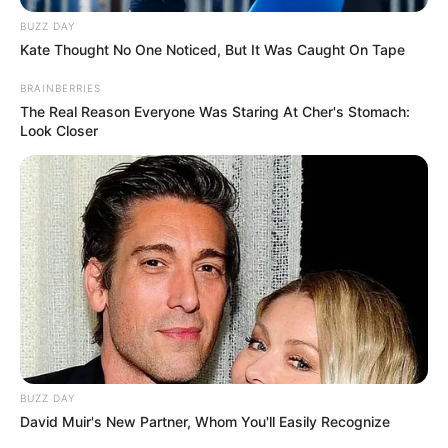
hogy ne haragudj rám. Én most csak annyit
BUZZ DAY
Kate Thought No One Noticed, But It Was Caught On Tape
szeretnék, hogy fogadd el a bocsánatkérésem”
BRAINBERRIES
The Real Reason Everyone Was Staring At Cher's Stomach:
Look Closer
BUZZ DAY
David Muir's New Partner, Whom You'll Easily Recognize