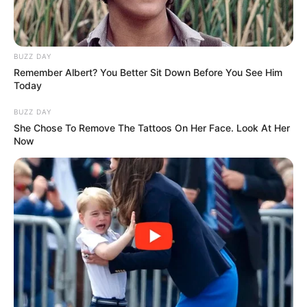
BUZZ DAY
Remember Albert? You Better Sit Down Before You See Him
Today
BUZZ DAY
She Chose To Remove The Tattoos On Her Face. Look At Her
Now
Azért is szeretnék elnézést kérni, mert nem
figyeltem oda eléggé az utolsó napokban arra,
hogy mit és hogyan kommunikálunk.
És nem ismertem fel sem a váltást, sem azt, hogy
igenis elindultak azok az érzelmek…
Bár annyira nem konkretizáltuk, fel kellett volna
ismernem.
Én most nem azt kérem, hogy bocsáss meg, vagy