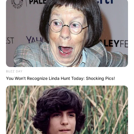
eljuss egy kifordult állapothoz.
BUZZ DAY
You Won't Recognize Linda Hunt Today: Shocking Pics!