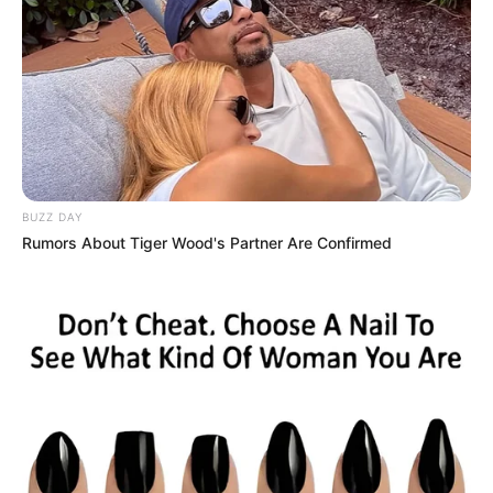
BUZZ DAY
Rumors About Tiger Wood's Partner Are Confirmed
Végre tisztázódott: csók vagy csak puszi volt
közöttük?
A Házasság első látásra résztvevői között
látszólag apróságból nőtt ki újra komoly
feszültség:
Anna és Peti még mindig nem ugyanúgy