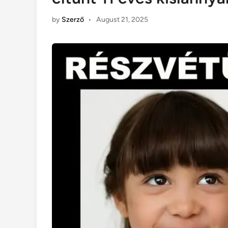
by
Szerző
•
August 21, 2025