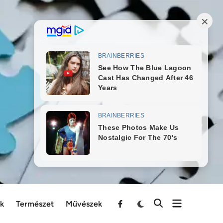
ek
Természet
Művészek
Menu
Item