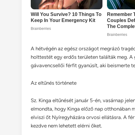
A hétvégén az egész országot megrázó tragédia 
holttestét egy erdős területen találták meg. 
gávavencsellői férfit gyanúsít, aki beismerte te
Az eltűnés története
Sz. Kinga eltűnését január 5-én, vasárnap jele
elmondta, hogy Kinga előző nap otthonában megs
elviszi őt Nyíregyházára orvosi ellátásra. A fér
kezdve nem lehetett elérni őket.