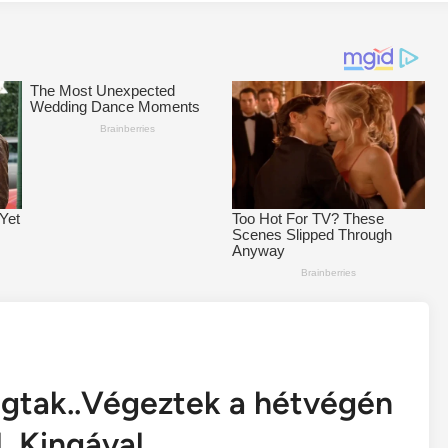
gtak..Végeztek a hétvégén
l, Kingával