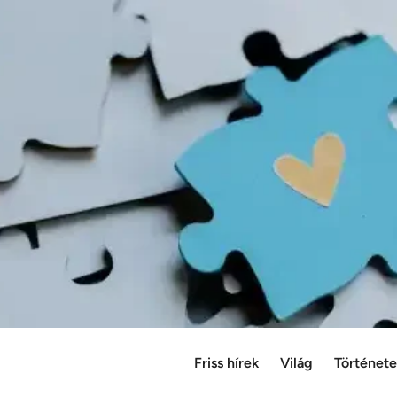
Friss hírek
Világ
Történet