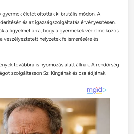
 gyermek életét oltották ki brutális módon. A
derítésén és az igazságszolgáltatás érvényesítésén.
ják a figyelmet arra, hogy a gyermekek védelme közös
i a veszélyeztetett helyzetek felismerésére és
ények továbbra is nyomozás alatt állnak. A rendőrség
got szolgáltasson Sz. Kingának és családjának.