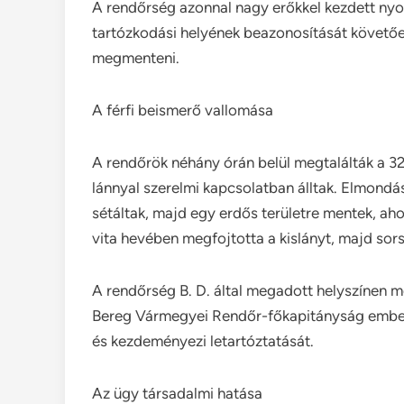
A rendőrség azonnal nagy erőkkel kezdett nyom
tartózkodási helyének beazonosítását követően
megmenteni.
A férfi beismerő vallomása
A rendőrök néhány órán belül megtalálták a 32 
lánnyal szerelmi kapcsolatban álltak. Elmondá
sétáltak, majd egy erdős területre mentek, ahol
vita hevében megfojtotta a kislányt, majd sor
A rendőrség B. D. által megadott helyszínen m
Bereg Vármegyei Rendőr-főkapitányság emberöl
és kezdeményezi letartóztatását.
Az ügy társadalmi hatása