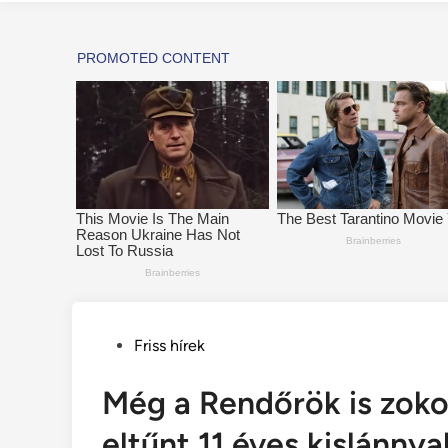
Posted
Friss hírek
in
Még a Rendőrök is zoko
eltűnt 11 éves kislánnya