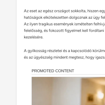
Az eset az egész országot sokkolta, hiszen egy
hatóságok elkötelezetten dolgoznak az ügy fel
Az ilyen tragikus események ismételten felhív
felelősség, és fokozott figyelmet kell fordítan
kezelésére.
A gyilkosság részletei és a kapcsolódó körülm
és az ügyészség mindent megtesz, hogy igazsá