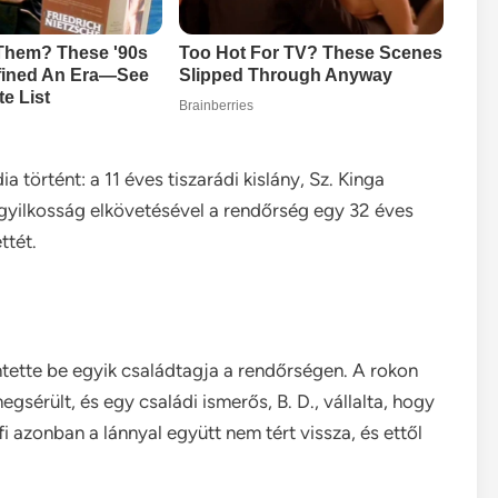
történt: a 11 éves tiszarádi kislány, Sz. Kinga
A gyilkosság elkövetésével a rendőrség egy 32 éves
ttét.
ntette be egyik családtagja a rendőrségen. A rokon
érült, és egy családi ismerős, B. D., vállalta, hogy
fi azonban a lánnyal együtt nem tért vissza, és ettől