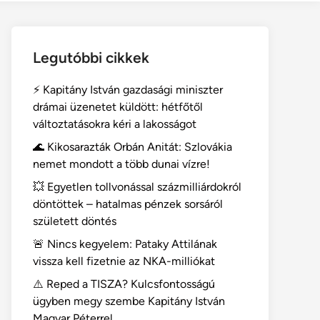
Legutóbbi cikkek
⚡ Kapitány István gazdasági miniszter
drámai üzenetet küldött: hétfőtől
változtatásokra kéri a lakosságot
🌊 Kikosarazták Orbán Anitát: Szlovákia
nemet mondott a több dunai vízre!
💥 Egyetlen tollvonással százmilliárdokról
döntöttek – hatalmas pénzek sorsáról
született döntés
🚨 Nincs kegyelem: Pataky Attilának
vissza kell fizetnie az NKA-milliókat
⚠️ Reped a TISZA? Kulcsfontosságú
ügyben megy szembe Kapitány István
Magyar Péterrel