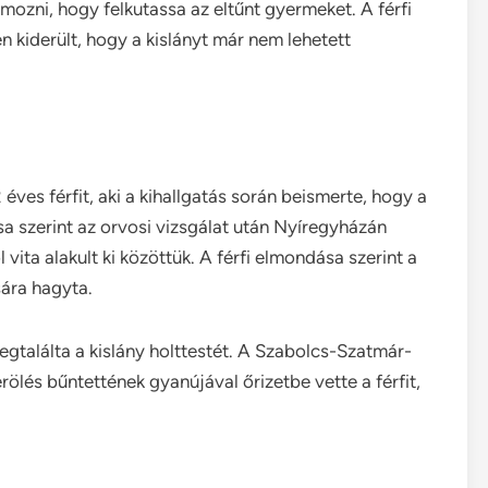
ozni, hogy felkutassa az eltűnt gyermeket. A férfi
 kiderült, hogy a kislányt már nem lehetett
éves férfit, aki a kihallgatás során beismerte, hogy a
sa szerint az orvosi vizsgálat után Nyíregyházán
 vita alakult ki közöttük. A férfi elmondása szerint a
sára hagyta.
egtalálta a kislány holttestét. A Szabolcs-Szatmár-
és bűntettének gyanújával őrizetbe vette a férfit,