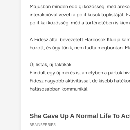
Májusban minden eddigi közösségi médiarekor
interakcióval vezeti a politikusok toplistáját
politikai közösségi média történetében is kie
A Fidesz által bevezetett Harcosok Klubja k
hozott, és úgy tűnik, nem tudta megbontani M
Új listák, új taktikák
Elindult egy új mérés is, amelyben a pártok hi
Fidesz nagyobb aktivitással, de kisebb hatékon
hatásosabban kommunikál.