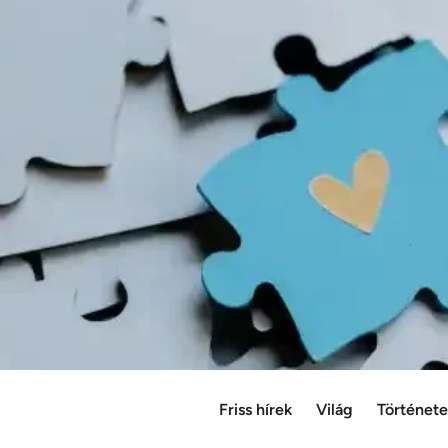
Friss hírek
Világ
Történet