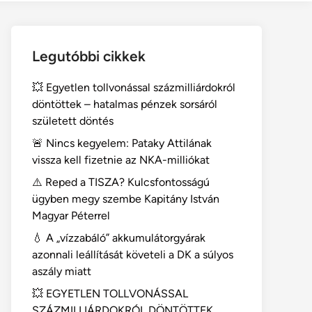
Legutóbbi cikkek
💥 Egyetlen tollvonással százmilliárdokról
döntöttek – hatalmas pénzek sorsáról
született döntés
🚨 Nincs kegyelem: Pataky Attilának
vissza kell fizetnie az NKA-milliókat
⚠️ Reped a TISZA? Kulcsfontosságú
ügyben megy szembe Kapitány István
Magyar Péterrel
💧 A „vízzabáló” akkumulátorgyárak
azonnali leállítását követeli a DK a súlyos
aszály miatt
💥 EGYETLEN TOLLVONÁSSAL
SZÁZMILLIÁRDOKRÓL DÖNTÖTTEK