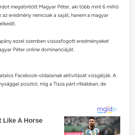
dot megdöntött Magyar Péter, aki több mint 6 millió
. Ez az eredmény nemcsak a saját, hanem a magyar
melkedő.
ampány ezzel szemben visszafogott eredményeket
agyar Péter online dominanciáját.
vatalos Facebook-oldalainak aktivitását vizsgálják. A
ysággal posztol, míg a Tisza párt ritkábban, de