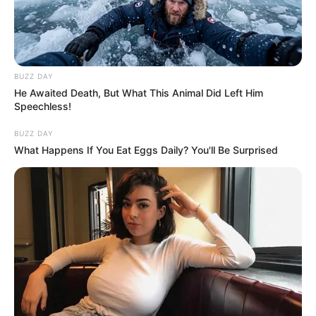
BUZZ DAY
He Awaited Death, But What This Animal Did Left Him
Speechless!
BUZZ DAY
What Happens If You Eat Eggs Daily? You'll Be Surprised