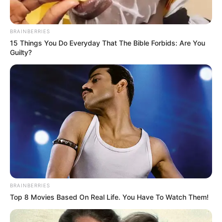
ugyanakkor jelezte, hogy ezzel nem mondta ki,
hogy a vakcinák hibásak lennének; a döntés
BRAINBERRIES
kizárólag a kártérítési igények jogának
15 Things You Do Everyday That The Bible Forbids: Are You
biztosítására vonatkozik.
Guilty?
BRAINBERRIES
Top 8 Movies Based On Real Life. You Have To Watch Them!