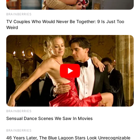
BRAINBERRIES
Posted
Friss hírek
TV Couples Who Would Never Be Together: 9 Is Just Too
in
Weird
Döntött a legfelsőbb bíróság: a
COVID-oltás károsultjai
beperelhetik az államot
by
Szerző
•
November 3, 2025
BRAINBERRIES
Sensual Dance Scenes We Saw In Movies
BRAINBERRIES
46 Years Later, The Blue Lagoon Stars Look Unrecognizable