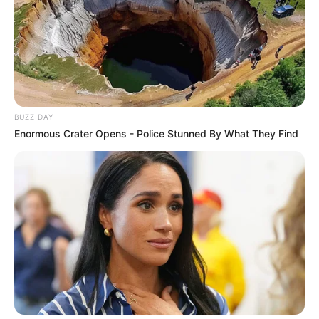
BUZZ DAY
Enormous Crater Opens - Police Stunned By What They Find