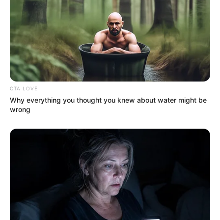
Az itthon maradt fiú fájdalmát szavakba önteni
lehetetlen. Az ő rövid üzenete most sokak gyászát
foglalja össze:
„Nagyon szeretlek titeket.” 🕯💔
CTA LOVE
Why everything you thought you knew about water might be
wrong