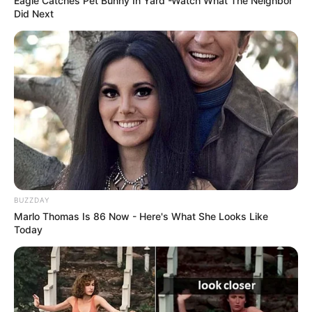
Eagle Catches Pet Bunny In Yard -Watch What The Neighbor
Did Next
BUZZDAY
Marlo Thomas Is 86 Now - Here's What She Looks Like
Today