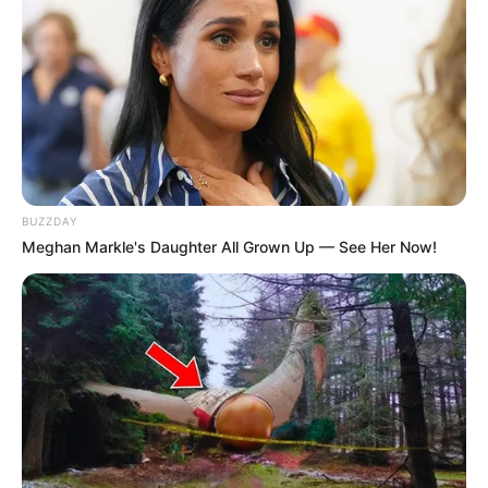
BUZZDAY
Meghan Markle's Daughter All Grown Up — See Her Now!