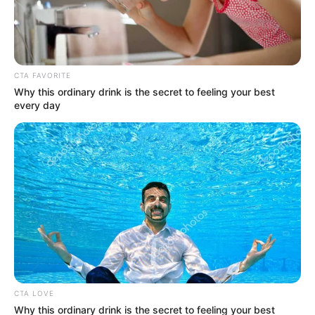
Posted
Friss hírek
in
Most derült ki… nem csak Süllős
CTA FAVORITE
Gyula halt meg a kenyai
Why this ordinary drink is the secret to feeling your best
every day
repülőgép szerencsétlenségben,
hanem…
by
Szerző
•
October 31, 2025
CTA LOVE
Why this ordinary drink is the secret to feeling your best