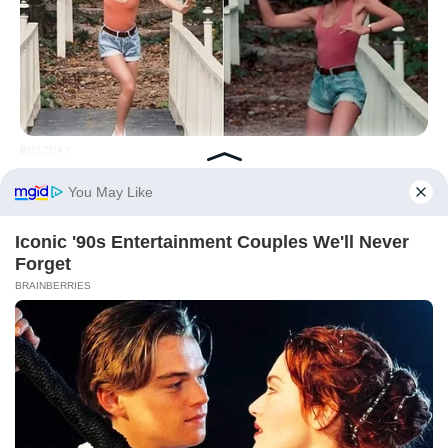
BUZZDAY
“Classic Dirty Dancing Mystery Unveiled—What Few Ever
Knew"