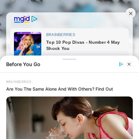
Skip
to
content
Magyarmozaik.com
Mai
Men
Before You Go
BRAINBERRIES
Are You The Same Alone And With Others? Find Out