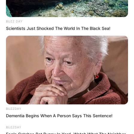
BUZZ DAY
Scientists Just Shocked The World In The Black Sea!
BUZZDAY
Dementia Begins When A Person Says This Sentence!
BUZZDAY