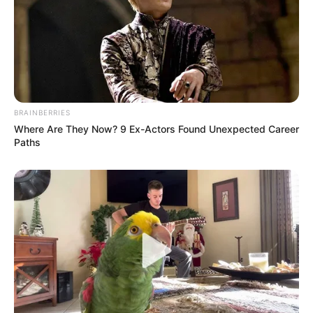
BRAINBERRIES
Where Are They Now? 9 Ex-Actors Found Unexpected Career
Paths
♊ IKREK (május 21. – június 20.)
Az Ikrek számára
október 28. a pénzügyi áttörés kapuját jelenti —
mintha az univerzum végre meghallaná minden
kimondott és kimondatlan vágyadat. 🌠 Tamara
Globa szerint ez a nap különösen alkalmas arra,
hogy lezárd a múlt pénzügyi nehézségeit, és új
irányba indulj el. Egy beszélgetés vagy találkozás
váratlan anyagi lehetőséget hozhat, amit érdemes