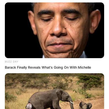
szerencse vár, ha kedvelés és a “sok szerencsét”
beírása után gördítesz lejjebb! 🍀
A ChatGPT ezt mondta:
[ ]
♌ OROSZLÁN (július 23. – augusztus
22.)
Október 28-án az Oroszlán csillagjegy
szülöttei ismét a reflektorfénybe kerülnek — de
ezúttal nemcsak elismerést, hanem komoly anyagi
BUZZ DAY
sikert is hoz számukra a sors. 🦁✨ A Nap és a
Barack Finally Reveals What's Going On With Michelle
Jupiter harmóniája most megnyitja az utat a
pénzügyi bőség felé, különösen azok számára, akik
nem félnek nagyratörően gondolkodni. Egy korábbi
erőfeszítés, talán egy félbehagyott projekt vagy
üzleti terv most új életre kelhet, és váratlan
hozamot hozhat. Az Oroszlánok természetes