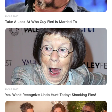
BUZZ DAY
Take A Look At Who Guy Fieri Is Married To
BUZZ DAY
You Won't Recognize Linda Hunt Today: Shocking Pics!