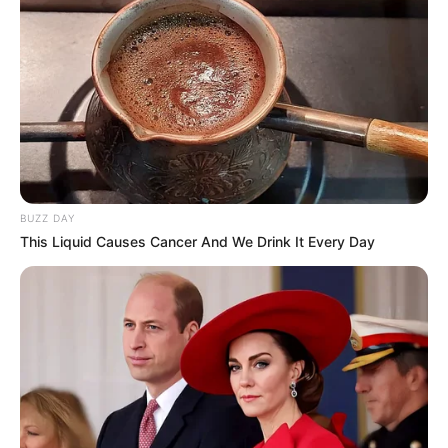
gördítesz lejjebb! 🍀
BUZZ DAY
This Liquid Causes Cancer And We Drink It Every Day