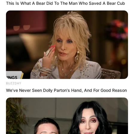
This Is What A Bear Did To The Man Who Saved A Bear Cub
BUZZDAY
We’ve Never Seen Dolly Parton's Hand, And For Good Reason
Most érkezett a hír! Jöhet a 14. havi nyugdíj!