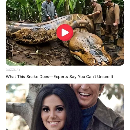
BUZZDAY
What This Snake Does—Experts Say You Can't Unsee It