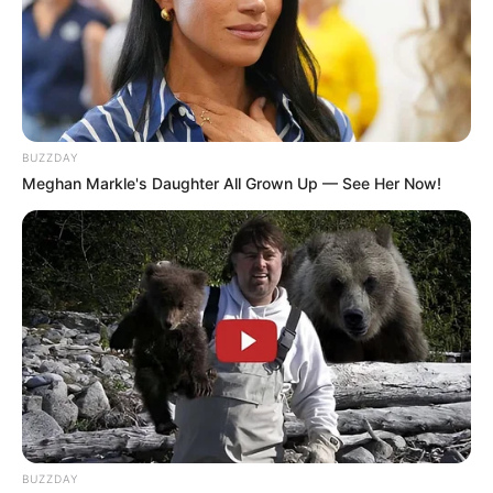
BUZZDAY
Meghan Markle's Daughter All Grown Up — See Her Now!
BUZZDAY