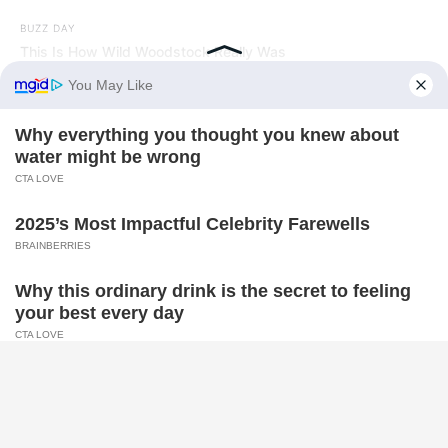
BUZZ DAY
This Is How Wild Woodstock Really Was
BUZZDAY
Malia Obama's Transformation Is A Sight To See