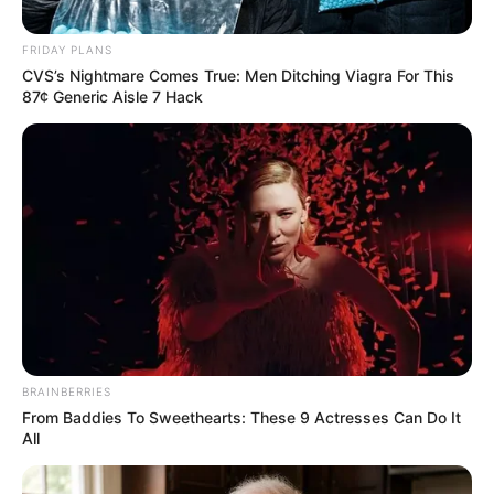
Posted
Friss hírek
FRIDAY PLANS
CVS’s Nightmare Comes True: Men Ditching Viagra For This
in
87¢ Generic Aisle 7 Hack
Most érkezett a hír! Jön a 14.
havi nyugdíj!
by
Szerző
•
October 27, 2025
BRAINBERRIES
From Baddies To Sweethearts: These 9 Actresses Can Do It
All