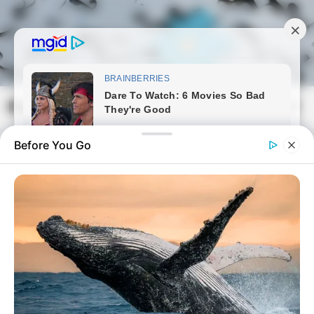
Skip
to
content
Magyarmozaik.com
Mai
Men
Before You Go