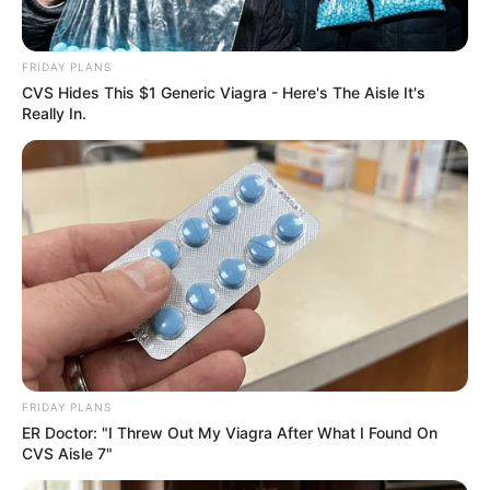
FRIDAY PLANS
CVS Hides This $1 Generic Viagra - Here's The Aisle It's
Really In.
FRIDAY PLANS
ER Doctor: "I Threw Out My Viagra After What I Found On
CVS Aisle 7"