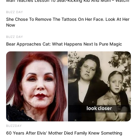
Man Teaches Lesson To Seat-Kicking Kid And Mom – Watch!
BUZZ DAY
She Chose To Remove The Tattoos On Her Face. Look At Her
Now
BUZZ DAY
Bear Approaches Cat: What Happens Next Is Pure Magic
BUZZDAY
60 Years After Elvis' Mother Died Family Knew Something