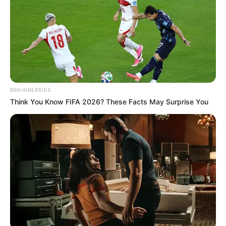
BRAINBERRIES
Think You Know FIFA 2026? These Facts May Surprise You
Májusban minden eddigi közösségi médiarekordot
megdöntött Magyar Péter, aki több mint 6 millió
interakcióval vezeti a politikusok toplistáját. Ez az
eredmény nemcsak a saját, hanem a magyar
politikai közösségi média történetében is
kiemelkedő.