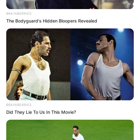
BRAINBERRIES
The Bodyguard's Hidden Bloopers Revealed
BRAINBERRIES
Did They Lie To Us In This Movie?