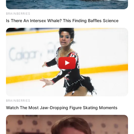
BRAINBERRIES
Posted
Friss hírek
Is There An Intersex Whale? This Finding Baffles Science
in
Újabb rekord – Hiába a Harcosok
Klubja, tarol Magyar Péter
by
Szerző
•
August 20, 2025
BRAINBERRIES
Watch The Most Jaw‑Dropping Figure Skating Moments