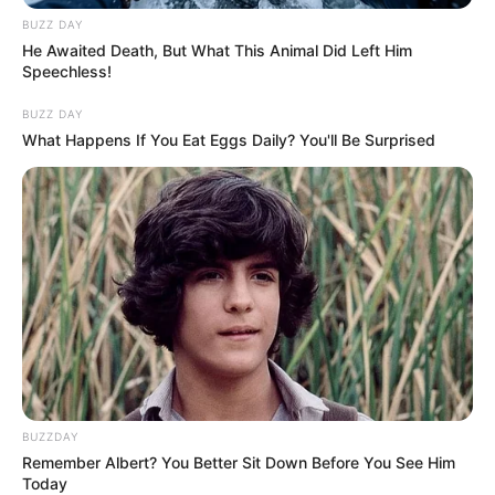
BUZZ DAY
He Awaited Death, But What This Animal Did Left Him
Speechless!
BUZZ DAY
What Happens If You Eat Eggs Daily? You'll Be Surprised
BUZZDAY
Remember Albert? You Better Sit Down Before You See Him
Today