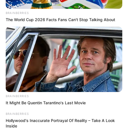
Posted
Friss hírek
BRAINBERRIES
The World Cup 2026 Facts Fans Can't Stop Talking About
in
Fájó szomorú szívvel kell
tudatnunk, hogy Szabó Éva
tegnap visszaadta a lelkét a
teremtőnek
by
Szerző
•
October 25, 2025
BRAINBERRIES
It Might Be Quentin Tarantino's Last Movie
BRAINBERRIES
Hollywood's Inaccurate Portrayal Of Reality – Take A Look
Inside