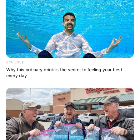
Kollégái, barátai, betegei és mindazok, akik
ismerték, ma egy embert vesztettek el, aki többet
adott, mint amennyit kapott.
CTA LOVE
Why this ordinary drink is the secret to feeling your best
every day