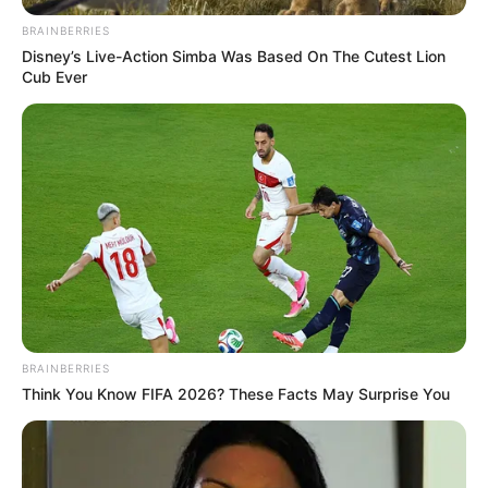
BRAINBERRIES
Disney’s Live-Action Simba Was Based On The Cutest Lion
Cub Ever
BRAINBERRIES
Think You Know FIFA 2026? These Facts May Surprise You
Több évtizedes szolgálata során számtalan beteg