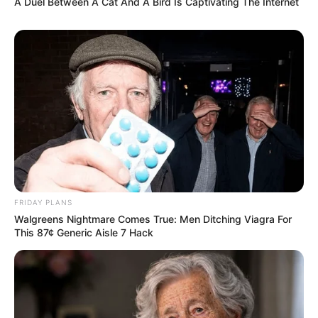
A Duel Between A Cat And A Bird Is Captivating The Internet
FRIDAY PLANS
Walgreens Nightmare Comes True: Men Ditching Viagra For
This 87¢ Generic Aisle 7 Hack