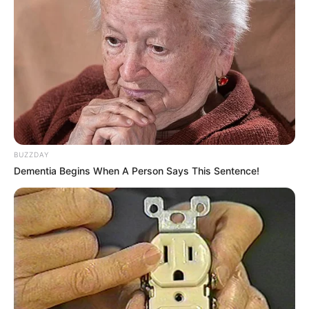
BUZZDAY
Dementia Begins When A Person Says This Sentence!