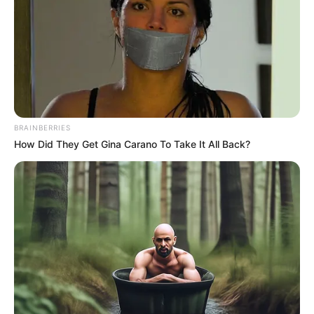
háláját, kollégái tiszteletét és barátai szeretetét
nyerte el. 2012. október 1-jétől az Urológiai
Osztályon folytatta munkáját szakápolóként, ahol a
főnővér segítőjeként, helyettesként is mindig
számítani lehetett rá. Pontos, lelkiismeretes,
segítőkész volt – olyan ember, aki soha nem
BRAINBERRIES
mondott nemet, ha valaki segítségre szorult.
How Did They Get Gina Carano To Take It All Back?
A pandémia idején sem hátrált meg: önként
vállalta, hogy a Kórház Covid I. Osztályán dolgozik.
Azokban a nehéz időkben, amikor minden nap
újabb próbatételt hozott, Évi kitartása és nyugalma
erőt adott másoknak.
Munkatársai úgy emlékeznek rá, mint egy
határozott, mégis gyengéd lelkű emberre, aki