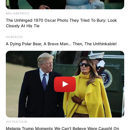
BRAINBERRIES
The Unhinged 1970 Oscar Photo They Tried To Bury: Look
Closely At His Tie
HABERION
A Dying Polar Bear, A Brave Man… Then, The Unthinkable!
INSTANTHUB
Melania Trump Moments We Can't Believe Were Caught On