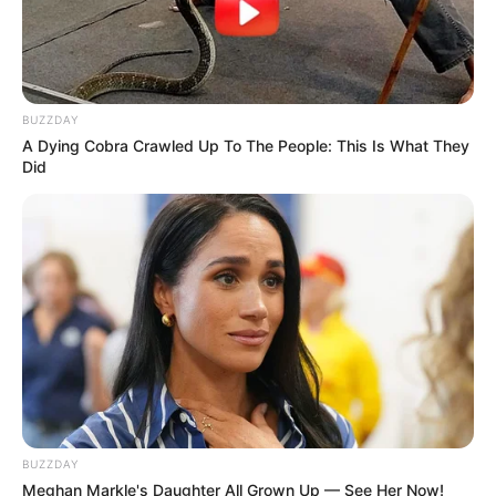
BUZZDAY
A Dying Cobra Crawled Up To The People: This Is What They
Did
BUZZDAY
Meghan Markle's Daughter All Grown Up — See Her Now!