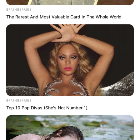
BRAINBERRIES
The Rarest And Most Valuable Card In The Whole World
BRAINBERRIES
Top 10 Pop Divas (She's Not Number 1)
Szabó Évára emlékezünk – egy ápolóra, aki egész
életét mások gyógyításának szentelte 💔