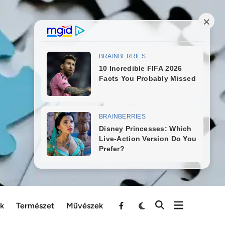
ek
Természet
Művészek
Menu
Item