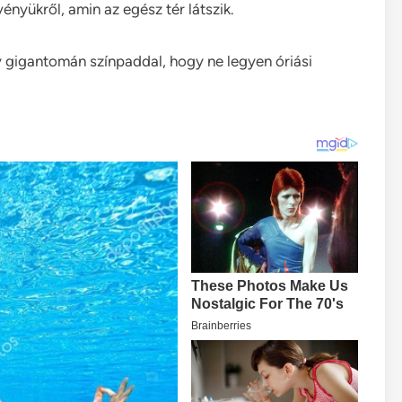
ényükről, amin az egész tér látszik.
gy gigantomán színpaddal, hogy ne legyen óriási