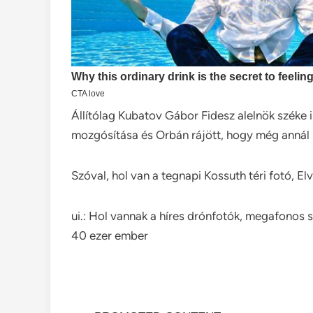
Állítólag Kubatov Gábor Fidesz alelnök széke i
mozgósítása és Orbán rájött, hogy még annál i
Szóval, hol van a tegnapi Kossuth téri fotó, El
ui.: Hol vannak a híres drónfotók, megafonos s
40 ezer ember