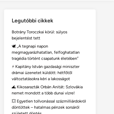
Legutóbbi cikkek
Botrány Toroczkai körül: súlyos
bejelentést tett
🕊️ „A tegnapi napon
megmagyarázhatatlan, felfoghatatlan
tragédia történt csapatunk életében”
⚡ Kapitány István gazdasági miniszter
drámai üzenetet küldött: hétfőtől
változtatásokra kéri a lakosságot
🌊 Kikosarazták Orbán Anitát: Szlovákia
nemet mondott a több dunai vízre!
💥 Egyetlen tollvonással százmilliárdokról
döntöttek – hatalmas pénzek sorsáról
született döntés