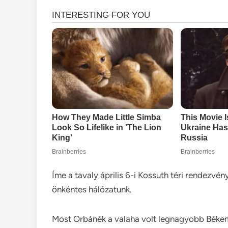
Íme a tavaly április 6-i Kossuth téri rendezvé
önkéntes hálózatunk.
Most Orbánék a valaha volt legnagyobb Békem