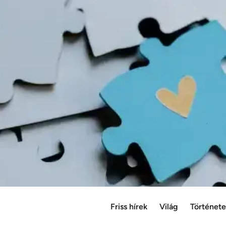
Friss hírek
Világ
Történet