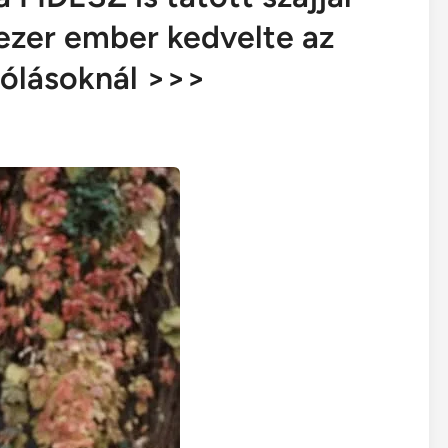
4 ezer ember kedvelte az
szólásoknál >>>