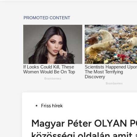
Posted
Friss hírek
in
Magyar Péter OLYAN P
közösségi oldalán amit a