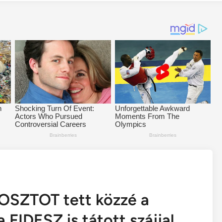
OSZTOT tett közzé a
 FIDESZ is tátott szájjal