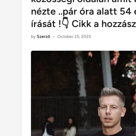
nézte ..pár óra alatt 5
írását !👇 Cikk a hozzá
by
Szerző
•
October 25, 2025