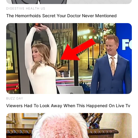
DIGESTIVE HEALTH US
The Hemorrhoids Secret Your Doctor Never Mentioned
BUZZ DAY
Viewers Had To Look Away When This Happened On Live Tv