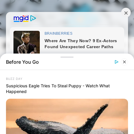
Skip
to
content
Magyarmozaik.com
Mai
Men
Before You Go
BUZZ DAY
Suspicious Eagle Tries To Steal Puppy - Watch What
Happened