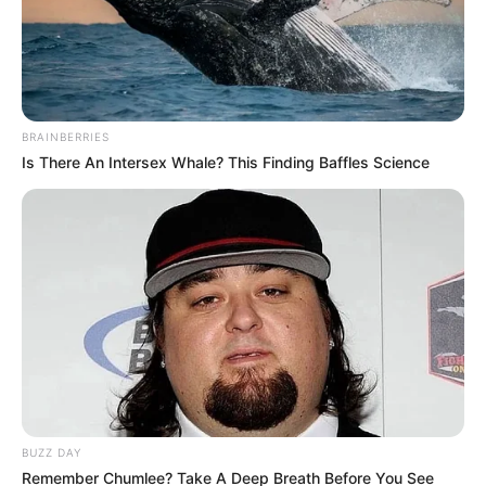
Posted
Friss hírek
in
EZT nem akarjuk elhinni, hogy
BRAINBERRIES
megtörtént! Most lett elege
Is There An Intersex Whale? This Finding Baffles Science
Várkonyi Andreának!
Kegyetlenül beleszállt Magyar
Péterbe és EZT tette vele –
RÉSZLETEK:
by
Szerző
•
October 23, 2025
BUZZ DAY
Remember Chumlee? Take A Deep Breath Before You See