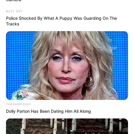
BUZZ DAY
Police Shocked By What A Puppy Was Guarding On The
Tracks
THEGAMESDAY
Dolly Parton Has Been Dating Him All Along