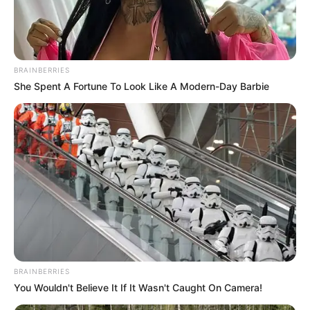
BRAINBERRIES
She Spent A Fortune To Look Like A Modern-Day Barbie
BRAINBERRIES
You Wouldn't Believe It If It Wasn't Caught On Camera!