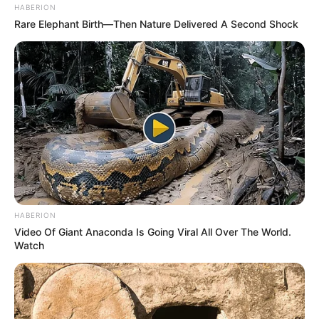
HABERION
Rare Elephant Birth—Then Nature Delivered A Second Shock
HABERION
Video Of Giant Anaconda Is Going Viral All Over The World.
Watch