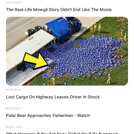
BUZZDAY
The Real-Life Mowgli Story Didn't End Like The Movie
BUZZDAY
Lost Cargo On Highway Leaves Driver In Shock
BUZZDAY
Polar Bear Approaches Fishermen - Watch
BUZZ DAY
What Happens If You Eat Eggs Daily? You'll Be Surprised