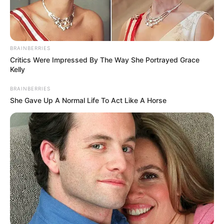
A zenész elárulta: szerencséjére a cégét vezető
hölgy rengeteg munkával összeírta a
BRAINBERRIES
rendszerváltás előtti fellépéseit és lemezeladásait,
Critics Were Impressed By The Way She Portrayed Grace
ennek köszönhetően került kicsivel magasabb
Kelly
nyugdíjsávba, mint például Nagy Feró vagy a néhai
BRAINBERRIES
Koós János, akiknek a nyugdíja a 70 ezer forintot
She Gave Up A Normal Life To Act Like A Horse
sem éri el.
–
„Nevetséges. Miközben tele van a rádió a
dalaimmal, nekem közben azon kell agyalnom,
melyik bolti akcióra mozduljak rá, hogy kijöjjön a
hónap. A farhát már luxusnak számít.
Pataky Attila Budajenőn él egykori álmai
otthonában, de a rideg valóság már itt is