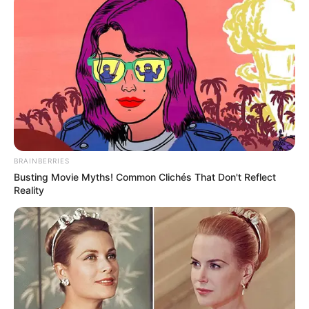
mesélt arról, hogy a mai nyugdíjas valóság messze
nem a jól megérdemelt pihenés időszaka – inkább
egy soha véget nem érő küzdelem.
– „Ahhoz képest, hogy mennyit vontak le tőlem a
rendszerváltás előtti időszakban nyugdíjalap
címén, nevetséges a juttatásom” – kezdte dühösen
Pataky, aki szerint zenésztársai még nála is
BRAINBERRIES
rosszabb helyzetben vannak. – „Szerencsésnek
Busting Movie Myths! Common Clichés That Don't Reflect
mondhatom magam, de ez az egész így is
Reality
tragikomikus. A nyugdíjam alig elég a hatósági áras
farhátra, nemhogy egy tisztességes ebédre” –
fakadt ki az énekes.
Zenészek nyomorban? – Pataky szerint „ez itt a
magyar valóság”