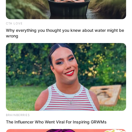
CTA LOVE
Why everything you thought you knew about water might be
wrong
BRAINBERRIES
A magyar rockélet egyik legmarkánsabb arca,
The Influencer Who Went Viral For Inspiring GRWMs
Pataky Attila (72) kendőzetlen őszinteséggel