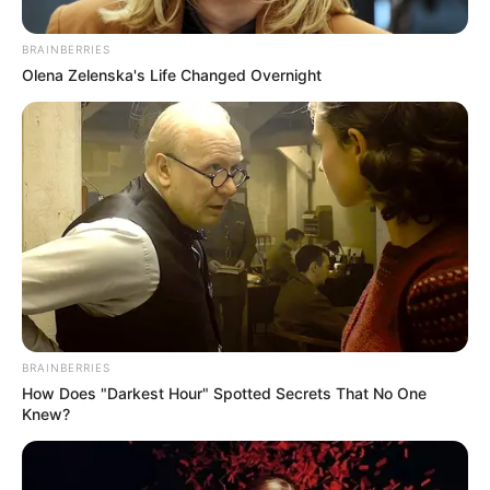
Posted
Friss hírek
BRAINBERRIES
Olena Zelenska's Life Changed Overnight
in
Kiakadt Pataky Attila: a
nyugdíjam még a rezsimre se
elég!
by
Szerző
•
October 21, 2025
BRAINBERRIES
How Does "Darkest Hour" Spotted Secrets That No One
Knew?