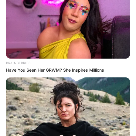
szembesít bennünket a rideg valósággal: a nyugdíj
nem tisztel legendát. De a lélek, a zene és a család
ereje átsegítheti az embert a legnagyobb
nehézségeken is.Pataky Attila pedig nem kér
sajnálatot – csak egy kis tisztességet. És talán egy
szelet farhátot.
BRAINBERRIES
👉 Te mit gondolsz erről? Írd meg kommentben:
Have You Seen Her GRWM? She Inspires Millions
„Többet érdemelne!” vagy „Ez a rendszer
szégyene!” – és ne feledd: oszd meg, ha szerinted
is igazságtalan a művészek helyzete!