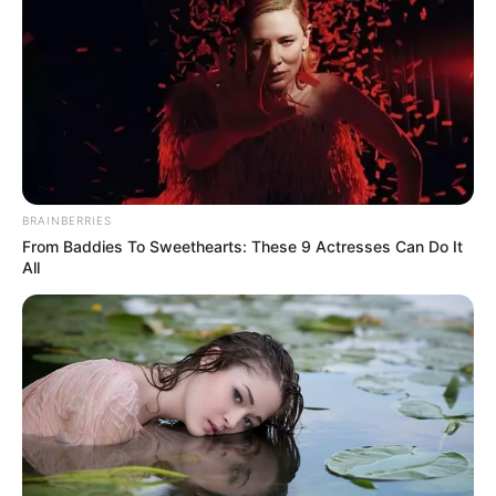
BRAINBERRIES
From Baddies To Sweethearts: These 9 Actresses Can Do It
All