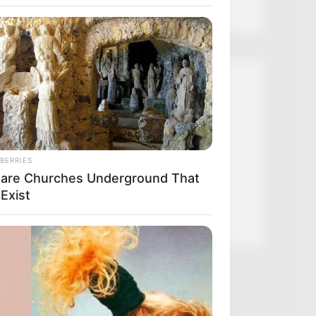
Kategóriák
Friss hírek
Művészek
BERRIES
Természet
Rare Churches Underground That
Történetek
l Exist
Világ