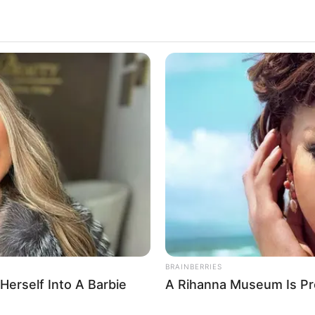
ak 60 ezer forinttal több
BRAINBERRIES
Herself Into A Barbie
A Rihanna Museum Is Pr