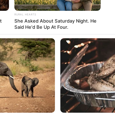
RURAL HEARTS
t
She Asked About Saturday Night. He
Said He'd Be Up At Four.