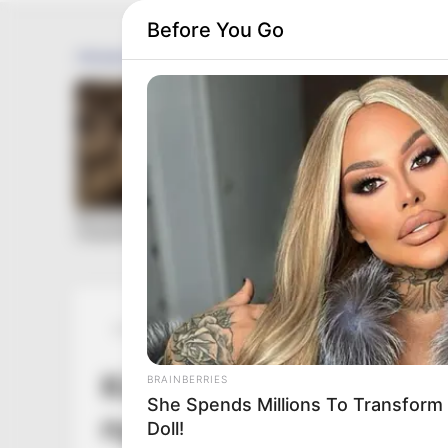
Before You Go
Posted
Friss hírek
in
Kiderült: Ők számíthatn
BRAINBERRIES
She Spends Millions To Transform 
nyugdíjra
Doll!