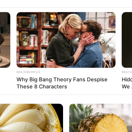
BRAINBERRIES
BRAIN
Why Big Bang Theory Fans Despise
Hidd
These 8 Characters
We 
ó havi emelés derülhet ki, hanem a pluszjuttatás
áradék kiszámításához a december havi nyugdíjat
i lesz ebből az emelés mértéke, a december havi