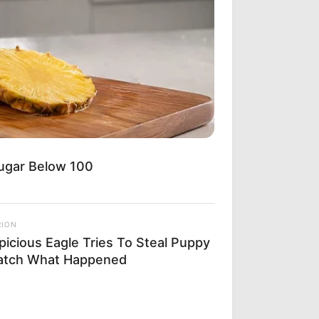
Sugar Below 100
RION
picious Eagle Tries To Steal Puppy
atch What Happened