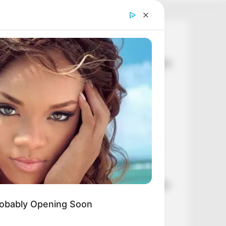
Legutóbbi cikkek
💥 Egyetlen tollvonással százmilliárdokról
döntöttek – hatalmas pénzek sorsáról
született döntés
🚨 Nincs kegyelem: Pataky Attilának
vissza kell fizetnie az NKA-milliókat
⚠️ Reped a TISZA? Kulcsfontosságú
ügyben megy szembe Kapitány István
Magyar Péterrel
💧 A „vízzabáló” akkumulátorgyárak
azonnali leállítását követeli a DK a súlyos
aszály miatt
obably Opening Soon
💥 EGYETLEN TOLLVONÁSSAL
SZÁZMILLIÁRDOKRÓL DÖNTÖTTEK