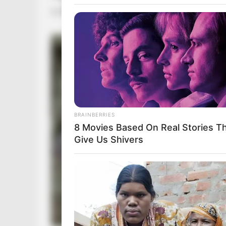
by
Szerző
•
October 21, 2025
BRAINBERRIES
8 Movies Based On Real Stories T
Give Us Shivers