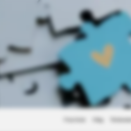
Friss hírek
Világ
Történet