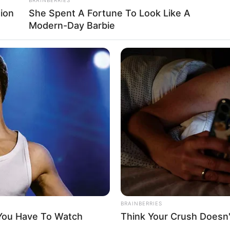
et, melyből kiderült az is, mennyivel kapnak több
ion
She Spent A Fortune To Look Like A
ést százalékos mértékben határozták meg, a pontos
Modern-Day Barbie
t a nyugdíja eddig. A Pénzcentrum közzétett oldalán
magának, pontosan hány forinttal nő az öregségi
adott, a társadalmi egyeztetési felületen közzétett
s társadalombiztosítási ellátásra jogosultak 2025
nak jövőre. Februárban ráadásul a havi járandósággal
pnak több pénzt jövőre a nyugdíjasok:
BRAINBERRIES
 You Have To Watch
Think Your Crush Doesn'