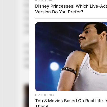
benyújtották a jövő évi költségvetési tervezet
Disney Princesses: Which Live-Act
nyugdíjat jövőre az érintettek. Mivel az emel
Version Do You Prefer?
összeg attól függ majd, hogy kinek mennyi vol
egy kalkulátort, hogy mindenki kiszámíthassa 
juttatása 2025-ben.
A Pénzügyminisztérium által november végén ki
rendelettervezete szerint a nyugdíjasok és má
januárjától 3,2 százalékos emelésre számíthat
együtt érkezik a 13. havi nyugdíj. Ennyivel ka
BRAINBERRIES
Top 8 Movies Based On Real Life.
Them!