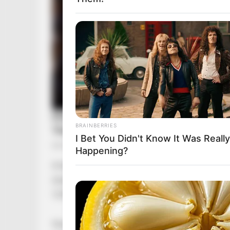
BRAINBERRIES
I Bet You Didn't Know It Was Really
Happening?
A kalkulátor segítségével nem csupán a várhat
összege is. Mint írják, a januártól érvényes j
1,032-del kell megszorozni.
Ha pedig arra vagyunk kíváncsiak, hogy menny