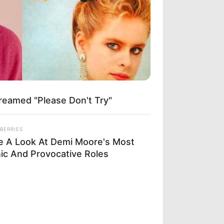
reamed "Please Don't Try"
BERRIES
e A Look At Demi Moore's Most
nic And Provocative Roles