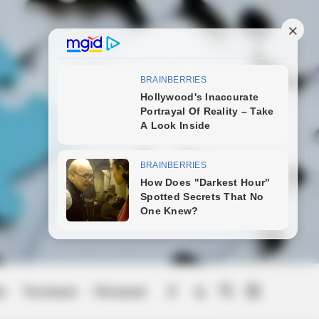
ek
Természet
Művészek
Menu
Item