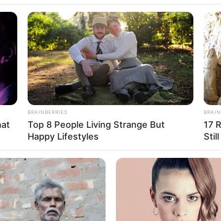
BRAINBERRIES
BRAIN
hat
Top 8 People Living Strange But
17 
Happy Lifestyles
Stil