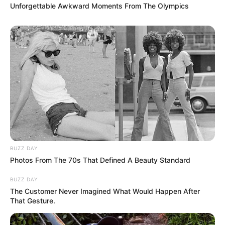
Unforgettable Awkward Moments From The Olympics
joghatóság alatt működik, és nem köteles betartani
a magyar szabályozás szerinti 18-as korhatári
előírásokat – annak ellenére, hogy a törvényt 2021-
ben éppen az ilyen helyzetek kezelésére
szigorították.
BUZZ DAY
Photos From The 70s That Defined A Beauty Standard
BUZZ DAY
The Customer Never Imagined What Would Happen After
That Gesture.