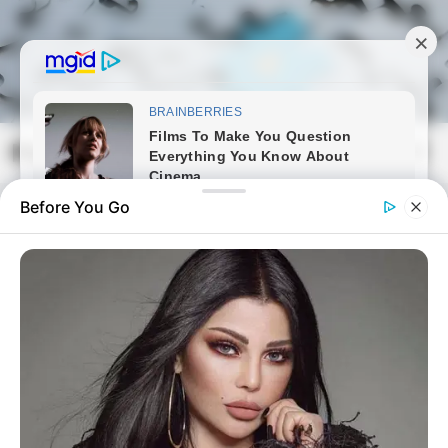
Skip
to
content
Magyarmozaik.com
Mai
Men
Before You Go