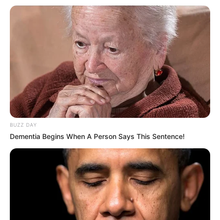
BUZZ DAY
Dementia Begins When A Person Says This Sentence!