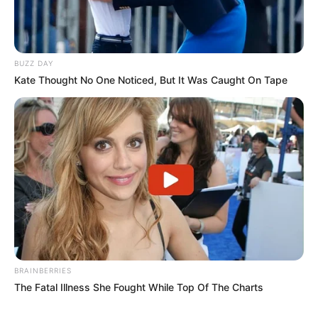
BUZZ DAY
Kate Thought No One Noticed, But It Was Caught On Tape
BRAINBERRIES
The Fatal Illness She Fought While Top Of The Charts