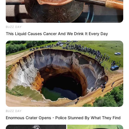
BUZZ DAY
This Liquid Causes Cancer And We Drink It Every Day
BUZZ DAY
Enormous Crater Opens - Police Stunned By What They Find