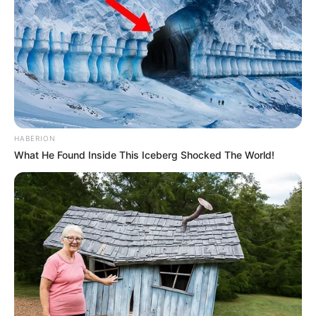
HABERION
What He Found Inside This Iceberg Shocked The World!