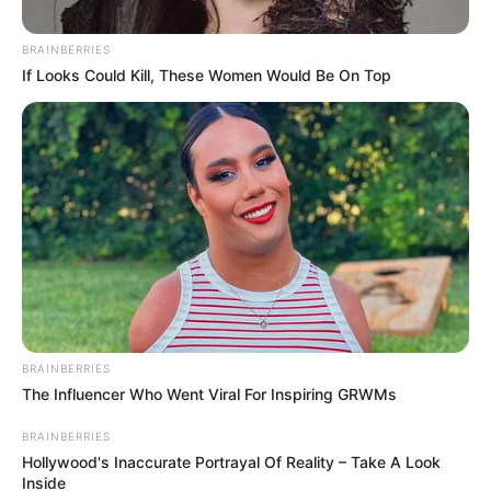
BRAINBERRIES
Posted
Friss hírek
If Looks Could Kill, These Women Would Be On Top
in
Óriási botrány a TV2 körül:
homoszexualitás reklámozása
miatt feljelentették a csatornát
by
Szerző
•
October 18, 2025
BRAINBERRIES
The Influencer Who Went Viral For Inspiring GRWMs
BRAINBERRIES
Hollywood's Inaccurate Portrayal Of Reality – Take A Look
Inside