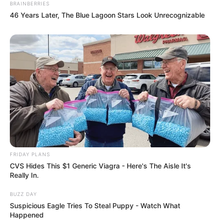
BRAINBERRIES
46 Years Later, The Blue Lagoon Stars Look Unrecognizable
FRIDAY PLANS
CVS Hides This $1 Generic Viagra - Here's The Aisle It's
Really In.
BUZZ DAY
Suspicious Eagle Tries To Steal Puppy - Watch What
Happened