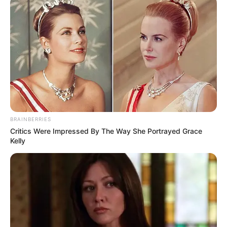
BRAINBERRIES
Critics Were Impressed By The Way She Portrayed Grace
Kelly
Dobrev Klára a múlt héten mutatta be a DK
gyermekvédelmi programját, melynek részeként az
egyetlen baloldali párt a gyermekbántalmazási
ügyekben eltörölné a gyónási titkot, mivel ma egy
pap egy pedofil bűntettet is törvényesen
eltitkolhat.