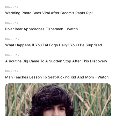
BUZZDAY
Wedding Photo Goes Viral After Groom's Pants Rip!
BUZZDAY
Polar Bear Approaches Fishermen - Watch
BUZZ DAY
What Happens If You Eat Eggs Daily? You'll Be Surprised
BUZZ DAY
A Routine Dig Came To A Sudden Stop After This Discovery
BUZZDAY
Man Teaches Lesson To Seat-Kicking Kid And Mom – Watch!