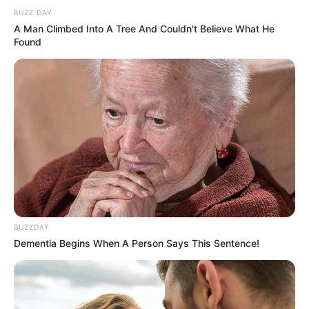
BUZZ DAY
A Man Climbed Into A Tree And Couldn't Believe What He
Found
BUZZDAY
Dementia Begins When A Person Says This Sentence!