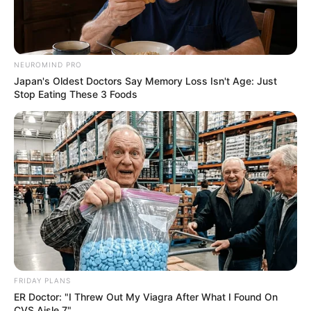
NEUROMIND PRO
Japan's Oldest Doctors Say Memory Loss Isn't Age: Just
Stop Eating These 3 Foods
FRIDAY PLANS
ER Doctor: "I Threw Out My Viagra After What I Found On
CVS Aisle 7"