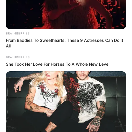
szeretné, hogy a pedofilügy véget érjen, akkor
fusson neki ennek még egyszer, kíváncsian várjuk a
neveket és a részleteket a fideszes
pedofilhálózatról!
BRAINBERRIES
From Baddies To Sweethearts: These 9 Actresses Can Do It
All
BRAINBERRIES
She Took Her Love For Horses To A Whole New Level