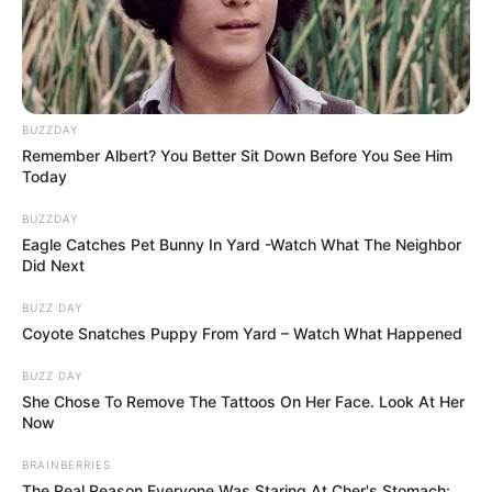
BUZZDAY
Remember Albert? You Better Sit Down Before You See Him
Today
BUZZDAY
Eagle Catches Pet Bunny In Yard -Watch What The Neighbor
Did Next
BUZZ DAY
Coyote Snatches Puppy From Yard – Watch What Happened
BUZZ DAY
She Chose To Remove The Tattoos On Her Face. Look At Her
Now
BRAINBERRIES
The Real Reason Everyone Was Staring At Cher's Stomach: