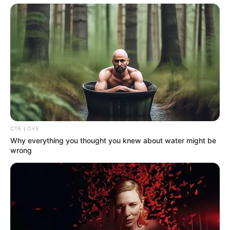
Kocsis Máté megtorlást emlegető fenyegetései
után most Schmidt Mária fenyegette meg Dobrev
Klárát, amiért a DK elnöke szeretné kideríteni az
igazságot a Szőlő utcai pedofilügyben. A
miniszterelnököt magánrepülőn reptető, vele
együtt nyaraló, évtizedek óta közpénzmilliárdokban
fürdő Schmidt Mária azt helyezte kilátásba a DK
elnökének, hogy „megtapasztalja majd azt a
CTA LOVE
törődést, amit eddig nem kellett”.
Why everything you thought you knew about water might be
wrong
Az újabb fenyegetésekre a DK a következőképpen
reagál:
1. Nem hallottuk a választ Schmidt Máriától arra a
kérdésre, hogy „ki az a Zsolti bácsi”. Ha Schmidt