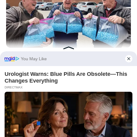
FRIDAY PLANS
CVS’s Nightmare Comes True: Men Ditching Viagra For This
87¢ Generic Aisle 7 Hack