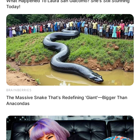
What Happened To Laura San Giacomo? She's Still Stunning
Today!
BRAINBERRIES
The Massive Snake That's Redefining 'Giant'—Bigger Than
Anacondas