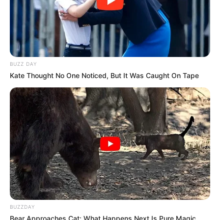
BUZZ DAY
Kate Thought No One Noticed, But It Was Caught On Tape
Először Lázár János építési és közlekedési
miniszter beszélt a 14. havi nyugdíj bevezetésének
előkészületeiről, ami szerinte a kisnyugdíjasok
helyzetének javítására a legigazságosabb
megoldás lenne. Azóta Orbán Viktor miniszterelnök
BUZZDAY
is megerősítette, hogy dolgoznak ezen.
Bear Approaches Cat: What Happens Next Is Pure Magic