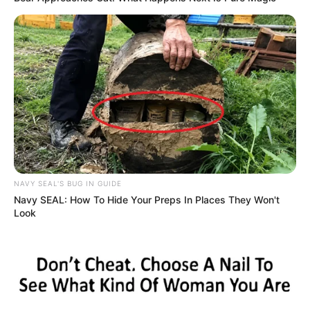
Lázár János úgy fogalmazott, hogy „kőkeményen
dolgoznak” az ügyön, és hamarosan reformra
számíthatunk. Ez az ígéret különösen fontos lehet a
tavasszal esedékes parlamenti választások előtt,
miközben a legfrissebb közvélemény-kutatások a
Tisza Párt előnyét mutatják. A 21 Kutatóközpont
október elején végzett reprezentatív kutatása
alapján a Tisza Párt 33, a Fidesz pedig 26
NAVY SEAL'S BUG IN GUIDE
százalékon áll.
Navy SEAL: How To Hide Your Preps In Places They Won't
Look
Lázár János Kaposváron beszélt a 14. havi nyugdíj
lehetőségéről. A miniszter elmondása szerint a mai
2,4 millió nyugdíjas nem a korábbi évtizedekben
megtakarított pénzből kapja a nyugdíját, hanem a
jelenlegi munkavállalók befizetéseiből.