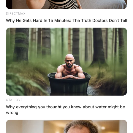
DIRECTMAX
Posted
Friss hírek
Why He Gets Hard In 15 Minutes: The Truth Doctors Don't Tell
in
Lázár János és Orbán Viktor is
bejelentette, hogy dolgoznak a
14. havi nyugdíj bevezetésén
by
Szerző
•
October 17, 2025
CTA LOVE
Why everything you thought you knew about water might be
wrong