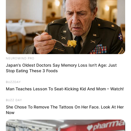
NEUROMIND PRO
Japan's Oldest Doctors Say Memory Loss Isn't Age: Just
Stop Eating These 3 Foods
BUZZDAY
Man Teaches Lesson To Seat-Kicking Kid And Mom – Watch!
BUZZ DAY
She Chose To Remove The Tattoos On Her Face. Look At Her
Now